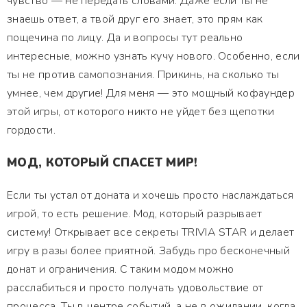
чувство — не передать словами. Даже если ты не
знаешь ответ, а твой друг его знает, это прям как
пощечина по лицу. Да и вопросы тут реально
интересные, можно узнать кучу нового. Особенно, если
ты не против самопознания. Прикинь, на сколько ты
умнее, чем другие! Для меня — это мощный кофаундер
этой игры, от которого никто не уйдет без щепотки
гордости.
МОД, КОТОРЫЙ СПАСЕТ МИР!
Если ты устал от доната и хочешь просто наслаждаться
игрой, то есть решение. Мод, который разрывает
систему! Открывает все секреты TRIVIA STAR и делает
игру в разы более приятной. Забудь про бесконечный
донат и ограничения. С таким модом можно
расслабиться и просто получать удовольствие от
процесса. Ты в центре событий, а не в ожидании, когда