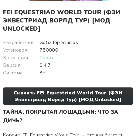
FEI EQUESTRIAD WORLD TOUR (ФЭИ
ЭКВЕСТРИАД ВОРЛД ТУР) [МОД
UNLOCKED]
Разработчик:
GoGallop Studios
Установок:
750000
Категория:
Спорт
Версия:
0.4.7
Система:
8+
Скачать FEI Equestriad World Tour (ФЭИ
Эквестриад Ворлд Тур) [МОД Unlocked]
ТАЙНА, ПОКРЫТАЯ ЛОШАДЬМИ: ЧТО ЗА
ДИЧЬ?
Короче, FEI Equestriad World Tour — это как будто ты