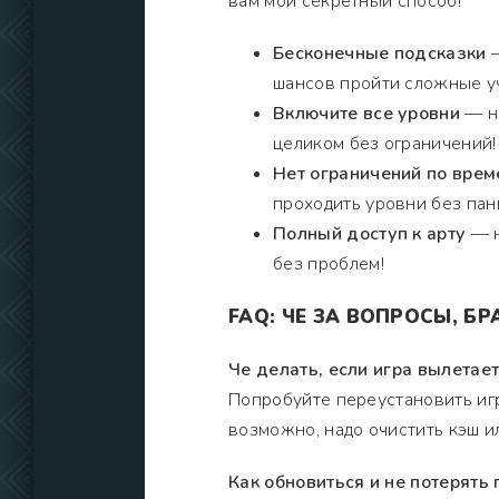
вам мой секретный способ!
Бесконечные подсказки
—
шансов пройти сложные уч
Включите все уровни
— не
целиком без ограничений!
Нет ограничений по врем
проходить уровни без пан
Полный доступ к арту
— н
без проблем!
FAQ: ЧЕ ЗА ВОПРОСЫ, БР
Че делать, если игра вылетает
Попробуйте переустановить иг
возможно, надо очистить кэш ил
Как обновиться и не потерять 