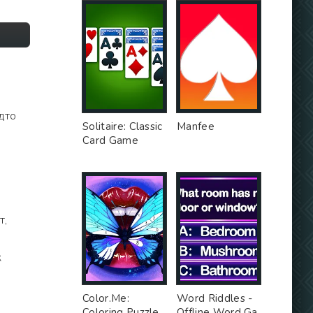
дто
Solitaire: Classic
Manfee
Card Game
т,
к
Color.Me:
Word Riddles -
Coloring Puzzle
Offline Word Ga