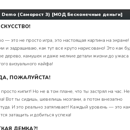
3 Demo (Саморост 3) [МОД Бесконечные деньги]
ИСКУССТВО!
o — это не просто игра, это настоящая картина на экране!
и и задрашиваю, как тут все круто нарисовано! Это как бу
дое дерево, камушек и даже мелкие детали жизни до ужаса
того визуального кайфа!
ДА, ПОЖАЛУЙСТА!
 просто кипит! Но не в том плане, что ты застрял на час. Не
ка! Вот ты сидишь, шевелишь мозгами, а потом внезапно
 туда. И это реально затягивает! Каждый уровень — это ка
тся затащить и добиться успеха!
ТКАЯ ДЕМКА?!