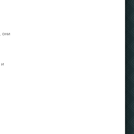
, они
 и