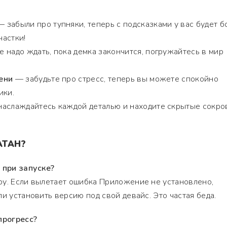
 забыли про тупняки, теперь с подсказками у вас будет 
астки!
 надо ждать, пока демка закончится, погружайтесь в мир
ени
— забудьте про стресс, теперь вы можете спокойно
ики.
аслаждайтесь каждой деталью и находите скрытые сокр
АТАН?
 при запуске?
ру. Если вылетает ошибка Приложение не установлено,
и установить версию под свой девайс. Это частая беда.
прогресс?