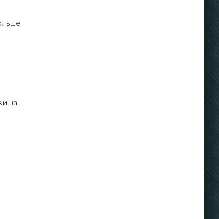
больше
овища