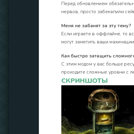
Перед обновлением обязательн
нервов, просто забекапили сей
Меня не забанят за эту тему?
Если играете в оффлайне, то вс
могут заметить ваши махинации
Как быстро затащить сложног
С этим модом у вас больше рес
проходите сложные уровни с л
СКРИНШОТЫ