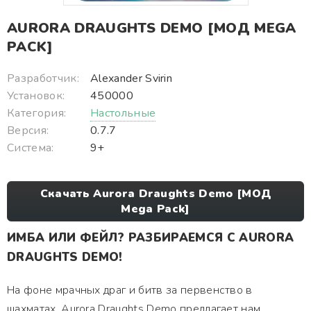
AURORA DRAUGHTS DEMO [МОД MEGA
PACK]
Разработчик:
Alexander Svirin
Установок:
450000
Категория:
Настольные
Версия:
0.7.7
Система:
9+
Скачать Aurora Draughts Demo [МОД
Mega Pack]
ИМБА ИЛИ ФЕЙЛ? РАЗБИРАЕМСЯ С AURORA
DRAUGHTS DEMO!
На фоне мрачных драг и битв за первенство в
шахматах, Aurora Draughts Demo предлагает нам