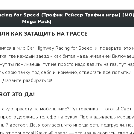
acing for Speed (Трафик Рейсер Трафик игры) [МО
Mega Pack]
ЛИ КАК ЗАТАЩИТЬ НА ТРАССЕ
ился в мир Car Highway Racing for Speed, и, поверьте, это 
тка, где каждый заезд - как битва на выживание! Включае
ут ты понимаешь: тут не просто надо давить на газ, тут на
ь свою тачку под себя и, конечно, отвергать все попытки
. Давайте разбираться!
ВОТ ЭТО ДА!
такую красоту на мобильнике? Тут графика — огонь! Свет, 
ы просто держишь телефон в руках! Прокладываешь маршру
й восторг. Да, я согласен, что иногда есть подгрузки, но,
ть от процесса! Каждый заезд — это как живопись, где ты 