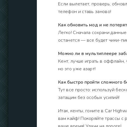
Если вылетает, проверь, обнов
телефон и ставь заново!
Как обновить мод и не потерят
Легко! Сначала сохрани данные
останется — все будет чики-пи
Можно ли в мультиплеере заб
Кент, лучше играть в оффлайн, 
но это уже азарт!
Как быстро пройти сложного б
Тут все просто: используй беск
затащим без особых усилий!
Итак, кенты, гоните в Car High
вам кайф! Покоряйте трассы с 
ваше время! Удачи на дороге!