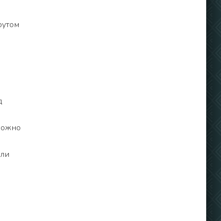
рутом
д
 можно
сли