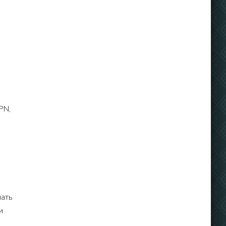
PN,
мать
и