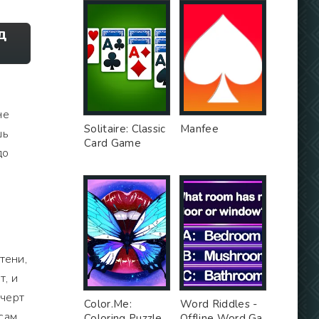
Д
не
Solitaire: Classic
Manfee
шь
Card Game
до
тени,
т, и
 черт
Color.Me:
Word Riddles -
сам
Coloring Puzzle
Offline Word Ga