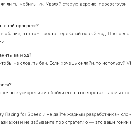
лял ли ты мобильник. Удаляй старую версию, перезагрузи
ь свой прогресс?
 в облаке, а потом просто перекачай новый мод. Прогресс
ки!
анить за мод?
чтобы не словить бан. Если хочешь онлайн, то используй V
осса?
онечные ускорения и обойди его на поворотах. Так мы его
way Racing for Speed и не дайте жадным разработчикам сло
размахом и не забывайте про стратегию — это ваши гонки 