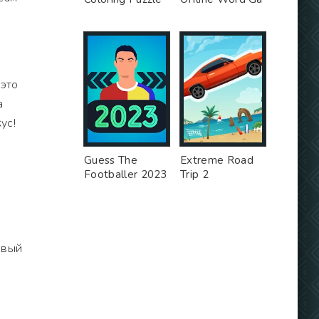
 это
а
ус!
Guess The
Extreme Road
Footballer 2023
Trip 2
овый