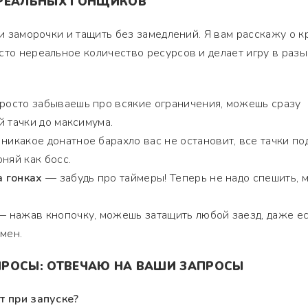
 РЕАЛЬНЫХ ГОНЩИКОВ
ти заморочки и тащить без замедлений. Я вам расскажу о к
сто нереальное количество ресурсов и делает игру в разы
осто забываешь про всякие ограничения, можешь сразу
й тачки до максимума.
никакое донатное барахло вас не остановит, все тачки по
няй как босс.
 гонках
— забудь про таймеры! Теперь не надо спешить,
 нажав кнопочку, можешь затащить любой заезд, даже е
мен.
ПРОСЫ: ОТВЕЧАЮ НА ВАШИ ЗАПРОСЫ
т при запуске?