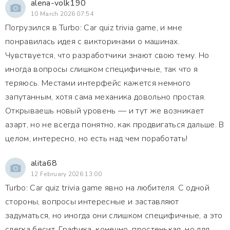
alena-volk190
10 March 2026 07:54
Погрузился в Turbo: Car quiz trivia game, и мне
понравилась идея с викторинами о машинах.
Чувствуется, что разработчики знают свою тему. Но
иногда вопросы слишком специфичные, так что я
теряюсь. Местами интерфейс кажется немного
запутанным, хотя сама механика довольно простая.
Открываешь новый уровень — и тут же возникает
азарт, но не всегда понятно, как продвигаться дальше. В
целом, интересно, но есть над чем поработать!
alita68
12 February 2026 13:00
Turbo: Car quiz trivia game явно на любителя. С одной
стороны, вопросы интересные и заставляют
задуматься, но иногда они слишком специфичные, а это
слегка бесит. Графика, конечно, простенькая, но для