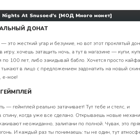
e Nights At Snusoed's [МОД Много монет]
РЕАЛЬНЫЙ ДОНАТ
s — это жесткий угар и безумие, но вот этот проклятый дон
в игру, хочешь затащить ночь, а тут в магазине — купи, куп
и по 100 лет, либо закидывай бабло. Хочется просто кайф
мя тыкают в лицо с предложением задонатить на новый скин
 е-мое!
 ГЕЙМПЛЕЙ
ть — геймплей реально затачивает! Тут тебе и стелс, и
в спину, когда уже все сделано. Открываешь новые механи
какивают неожиданно, залипани по полной. Чувак, это пря
огонь. И каждый раз ты понимаешь: ты не один, тут атмосф