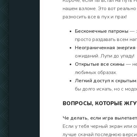
Короче, если ты встал на путь F
нашем взломе. Это вот реально 
разносить все в пух и прах!
Бесконечные патроны
— з
просто раздавать всем нап
Неограниченная энергия
ожиданий. Лупи до упаду!
Открытые все скины
— не
любимых образах.
Легкий доступ к скрытым
бы долго искать, но с модо
ВОПРОСЫ, КОТОРЫЕ ЖГУ
Че делать, если игра вылетае
Если у тебя черный экран или 
лучше скачай последнюю верси