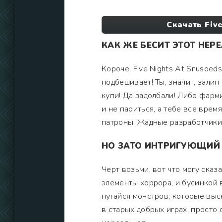
Скачать Fiv
КАК ЖЕ БЕСИТ ЭТОТ НЕ
Короче, Five Nights At Snusoed
подбешивает! Ты, значит, залип 
купи! Да задолбали! Либо фарм
и не париться, а тебе все вре
патроны. Жадные разработчики,
НО ЗАТО ИНТРИГУЮЩИЙ
Черт возьми, вот что могу сказа
элементы хоррора, и бусинкой 
пугайся монстров, которые выс
в старых добрых играх, просто 