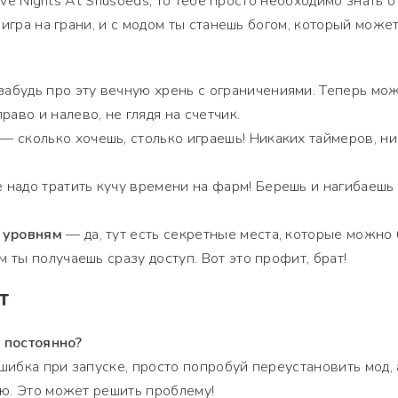
ive Nights At Snusoeds, то тебе просто необходимо знать о
игра на грани, и с модом ты станешь богом, который може
абудь про эту вечную хрень с ограничениями. Теперь мо
раво и налево, не глядя на счетчик.
— сколько хочешь, столько играешь! Никаких таймеров, н
 надо тратить кучу времени на фарм! Берешь и нагибаешь
 уровням
— да, тут есть секретные места, которые можно
м ты получаешь сразу доступ. Вот это профит, брат!
Т
т постоянно?
ошибка при запуске, просто попробуй переустановить мод, 
ю. Это может решить проблему!