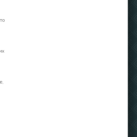
то
их
е,