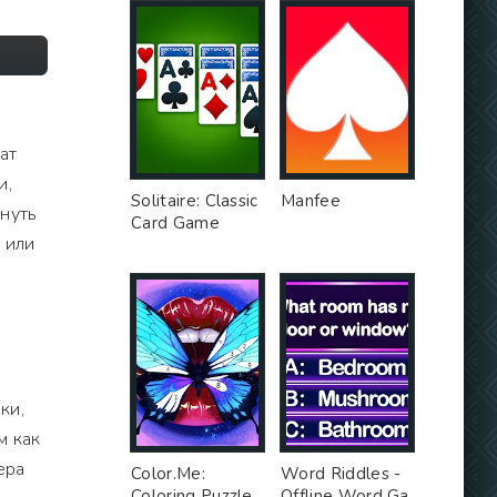
ат
и,
Solitaire: Classic
Manfee
ануть
Card Game
 или
ки,
м как
ера
Color.Me:
Word Riddles -
Coloring Puzzle
Offline Word Ga