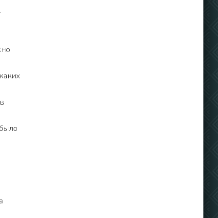
т
жно
икаких
 в
 было
а