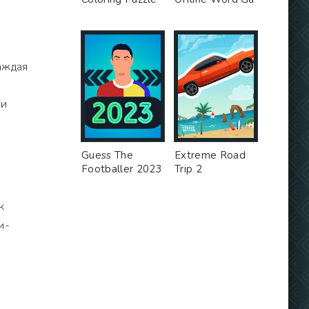
Каждая
,
 и
Guess The
Extreme Road
Footballer 2023
Trip 2
к
и-