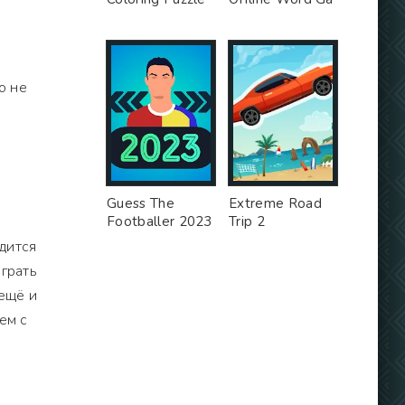
о не
т
Guess The
Extreme Road
Footballer 2023
Trip 2
одится
Играть
 ещё и
ем с