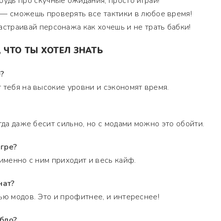
удь про скучные ожидания, просто играй!
— сможешь проверять все тактики в любое время!
страивай персонажа как хочешь и не трать бабки!
 ЧТО ТЫ ХОТЕЛ ЗНАТЬ
е?
 тебя на высокие уровни и сэкономят время.
гда даже бесит сильно, но с модами можно это обойти.
гре?
 именно с ним приходит и весь кайф.
нат?
ью модов. Это и профитнее, и интереснее!
бло?