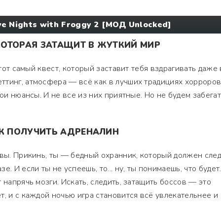
ve Nights with Froggy 2 [МОД Unlocked]
 КОТОРАЯ ЗАТАЩИТ В ЖУТКИЙ МИР
 тот самый квест, который заставит тебя вздрагивать даже 
тинг, атмосфера — всё как в лучших традициях хорроров
вои нюансы. И не все из них приятные. Но не будем забега
АК ПОЛУЧИТЬ АДРЕНАЛИН
рвы. Прикинь, ты — бедный охранник, который должен сле
. И если ты не успеешь, то... ну, ты понимаешь, что будет
 напрячь мозги. Искать, следить, затащить боссов — это
т, и с каждой ночью игра становится всё увлекательнее и