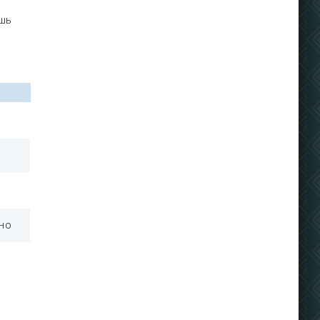
ешь
но