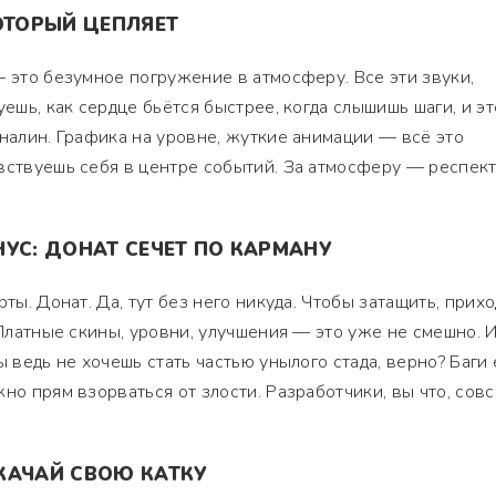
ОТОРЫЙ ЦЕПЛЯЕТ
— это безумное погружение в атмосферу. Все эти звуки,
уешь, как сердце бьётся быстрее, когда слышишь шаги, и эт
еналин. Графика на уровне, жуткие анимации — всё это
вствуешь себя в центре событий. За атмосферу — респек
УС: ДОНАТ СЕЧЕТ ПО КАРМАНУ
рты. Донат. Да, тут без него никуда. Чтобы затащить, прих
 Платные скины, уровни, улучшения — это уже не смешно. 
ы ведь не хочешь стать частью унылого стада, верно? Баги
но прям взорваться от злости. Разработчики, вы что, совс
КАЧАЙ СВОЮ КАТКУ