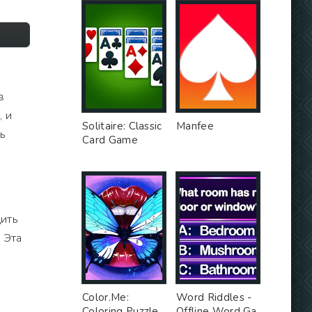
в
, и
Solitaire: Classic
Manfee
ть
Card Game
дить
. Эта
Color.Me:
Word Riddles -
Coloring Puzzle
Offline Word Ga