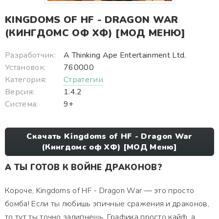
KINGDOMS OF HF - DRAGON WAR
(КИНГДОМС ОФ ХФ) [МОД МЕНЮ]
Разработчик:
A Thinking Ape Entertainment Ltd.
Установок:
760000
Категория:
Стратегии
Версия:
1.4.2
Система:
9+
Скачать Kingdoms of HF - Dragon War
(Кингдомс оф ХФ) [МОД Меню]
А ТЫ ГОТОВ К ВОЙНЕ ДРАКОНОВ?
Короче, Kingdoms of HF - Dragon War — это просто
бомба! Если ты любишь эпичные сражения и драконов,
то тут ты точно залипнешь. Графика просто кайф, а