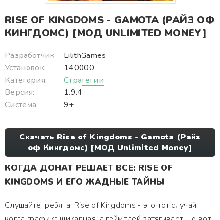
RISE OF KINGDOMS - GAMOTA (РАЙЗ ОФ
КИНГДОМС) [МОД UNLIMITED MONEY]
Разработчик:
LilithGames
Установок:
140000
Категория:
Стратегии
Версия:
1.9.4
Система:
9+
Скачать Rise of Kingdoms - Gamota (Райз
оф Кингдомс) [МОД Unlimited Money]
КОГДА ДОНАТ РЕШАЕТ ВСЕ: RISE OF
KINGDOMS И ЕГО ЖАДНЫЕ ТАЙНЫ
Слушайте, ребята, Rise of Kingdoms - это тот случай,
когда графика шикарная, а геймплей затягивает, но вот