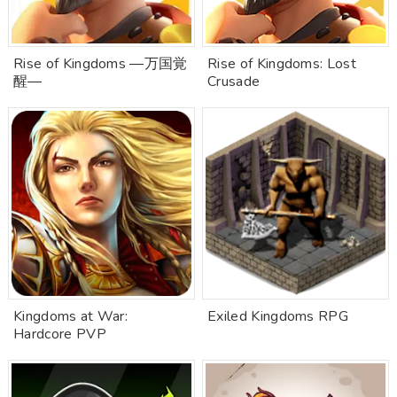
Rise of Kingdoms ―万国覚
Rise of Kingdoms: Lost
醒―
Crusade
Kingdoms at War:
Exiled Kingdoms RPG
Hardcore PVP