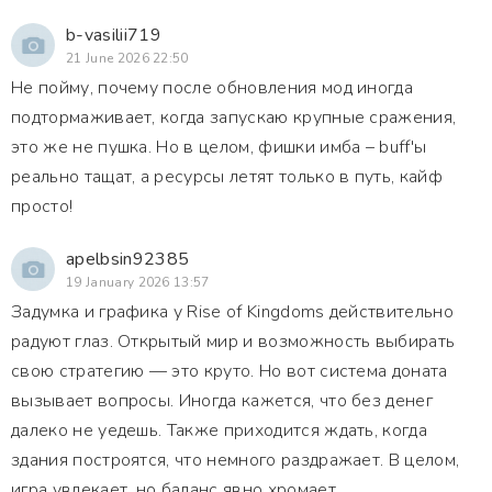
b-vasilii719
21 June 2026 22:50
Не пойму, почему после обновления мод иногда
подтормаживает, когда запускаю крупные сражения,
это же не пушка. Но в целом, фишки имба – buff'ы
реально тащат, а ресурсы летят только в путь, кайф
просто!
apelbsin92385
19 January 2026 13:57
Задумка и графика у Rise of Kingdoms действительно
радуют глаз. Открытый мир и возможность выбирать
свою стратегию — это круто. Но вот система доната
вызывает вопросы. Иногда кажется, что без денег
далеко не уедешь. Также приходится ждать, когда
здания построятся, что немного раздражает. В целом,
игра увлекает, но баланс явно хромает.