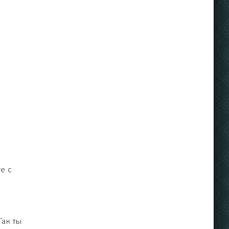
е с
Так ты