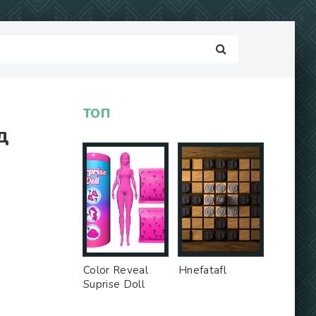
ТОП
Д
Color Reveal
Hnefatafl
Suprise Doll
Game