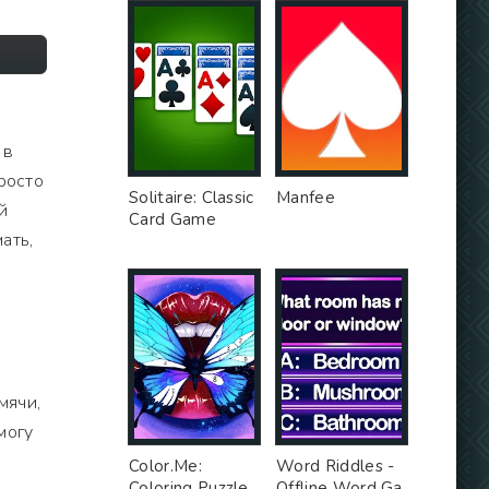
 в
росто
Solitaire: Classic
Manfee
й
Card Game
ать,
мячи,
могу
Color.Me:
Word Riddles -
Coloring Puzzle
Offline Word Ga