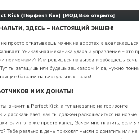
ect Kick (Перфект Кик) [МОД Все открыто]
НАЛЬТИ, ЗДЕСЬ – НАСТОЯЩИЙ ЭКШЕН!
 ты не просто откатываешь мячик на воротах, а вовлекаешься
каливает. Уникальная механика удара и управление – это п
ми примочками? Или решишься на вызов и забацаешь самы
 Тут ты затащишь или будешь зашкваром. И да, нужно поним
стоящие баталии на виртуальных полях!
ОТЧИКОВ И ИХ ДОНАТЫ!
ты, значит, в Perfect Kick, а тут внезапно на горизонте
 и рассказывает, как ты должен раскошелиться на новые 
и. Блин, это же просто капец! Зачем мне платить, если я 
го? Тебе реально в день приходят мысли о донатить или не