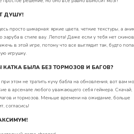
ое простое решение, но оно все равно выносит мозг!
Т ДУШУ!
десь просто шикарная: яркие цвета, четкие текстуры, а ан
о заруба в стиле вау. Лепота! Даже если у тебя нет скинов
ечь в этой игре, потому что все выглядит так, будто попа
ную игрушку.
Ы КАТКА БЫЛА БЕЗ ТОРМОЗОВ И БАГОВ?
 при этом не тратить кучу бабла на обновления, вот вам м
жие в арсенале любого уважающего себя геймера. Скачай,
 лагов и тормозов. Меньше времени на ожидание, больше
т, согласись!
АКСИМУМ!