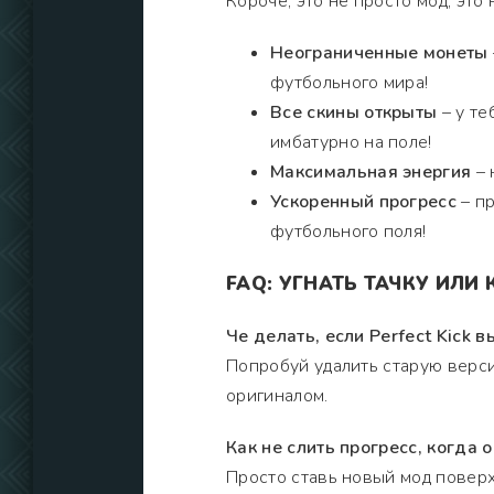
Короче, это не просто мод, это
Неограниченные монеты
футбольного мира!
Все скины открыты
– у те
имбатурно на поле!
Максимальная энергия
– 
Ускоренный прогресс
– пр
футбольного поля!
FAQ: УГНАТЬ ТАЧКУ ИЛИ
Че делать, если Perfect Kick 
Попробуй удалить старую верси
оригиналом.
Как не слить прогресс, когда
Просто ставь новый мод поверх