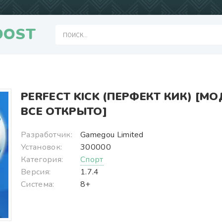
OOST
PERFECT KICK (ПЕРФЕКТ КИК) [МО
ВСЕ ОТКРЫТО]
Разработчик:
Gamegou Limited
Установок:
300000
Категория:
Спорт
Версия:
1.7.4
Система:
8+