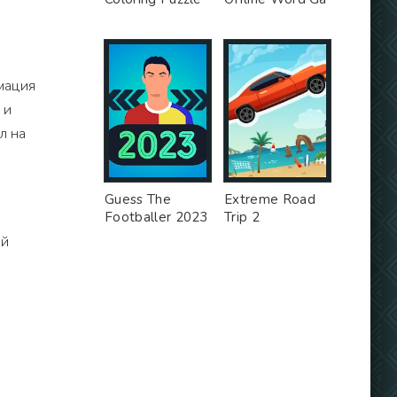
имация
 и
л на
Guess The
Extreme Road
Footballer 2023
Trip 2
ой