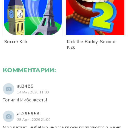
Soccer Kick
Kick the Buddy: Second
Kick
КОММЕНТАРИИ:
ali3485
14 May 2026 11:00
Топчик! Имба жесть!
as395958
28 April 2026 21:00
Мод летает, имба! Но иногда глюки появляются в меню.