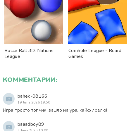
Bocce Ball 3D: Nations
Cornhole League - Board
League
Games
КОММЕНТАРИИ:
bahek-08166
19 June 2026 19:50
Игра просто топчик, зашло на ура, кайф ловлю!
baaadboy89
4 June 2026 10:00