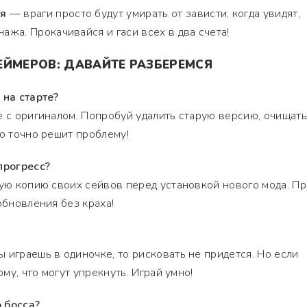
ья
— враги просто будут умирать от зависти, когда увидят,
нажа. Прокачивайся и гаси всех в два счета!
ЕЙМЕРОВ: ДАВАЙТЕ РАЗБЕРЕМСЯ
 на старте?
е с оригиналом. Попробуй удалить старую версию, очищать
то точно решит проблему!
прогресс?
ную копию своих сейвов перед установкой нового мода. П
обновления без краха!
 играешь в одиночке, то рисковать не придется. Но если
ому, что могут упрекнуть. Играй умно!
 босса?