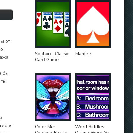
сы от
то
Solitaire: Classic
Manfee
ажа,
Card Game
а бы
 ты
и
 героя
Color.Me:
Word Riddles -
Coloring Puzzle
Offline Word Ga