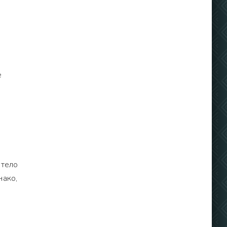
е
етело
нако,