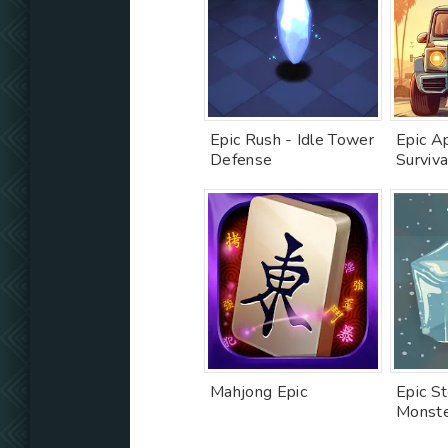
Epic Rush - Idle Tower
Epic 
Defense
Surviva
Mahjong Epic
Epic St
Monste