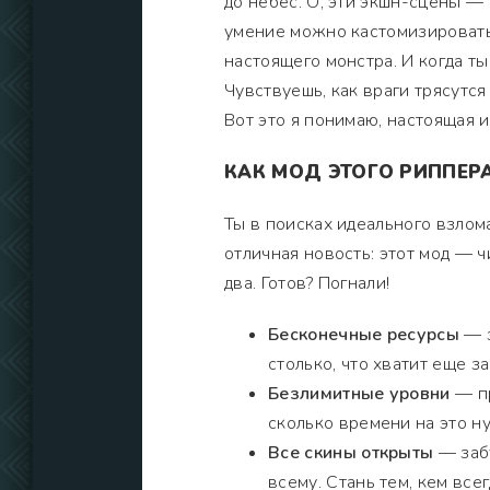
до небес. О, эти экшн-сцены —
умение можно кастомизировать 
настоящего монстра. И когда т
Чувствуешь, как враги трясутся
Вот это я понимаю, настоящая и
КАК МОД ЭТОГО РИППЕР
Ты в поисках идеального взлома
отличная новость: этот мод — 
два. Готов? Погнали!
Бесконечные ресурсы
— з
столько, что хватит еще з
Безлимитные уровни
— пр
сколько времени на это ну
Все скины открыты
— забу
всему. Стань тем, кем всег