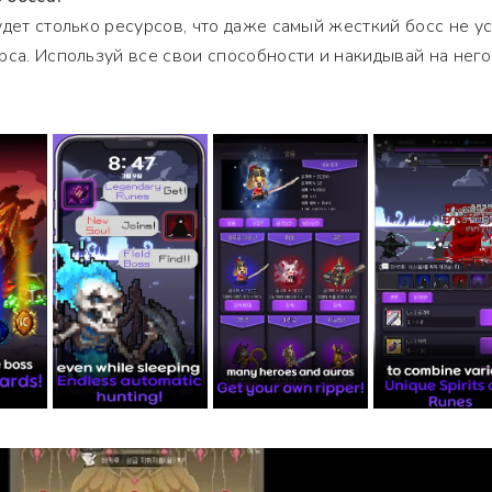
удет столько ресурсов, что даже самый жесткий босс не у
рса. Используй все свои способности и накидывай на него