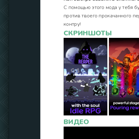
С помощью этого мода у тебя б
против твоего прокачанного пе
контру!
СКРИНШОТЫ
ВИДЕО