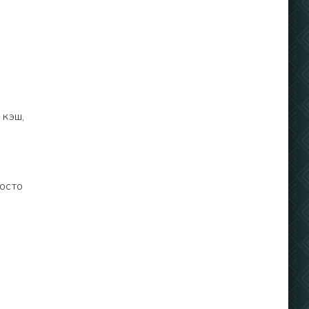
 кэш,
росто