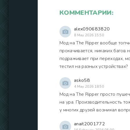
КОММЕНТАРИИ:
alex090683820
8 May 2026 15:50
Мод на The Ripper вообще топчик
прокачивается, никаких багов н
подраживает при переходах, мож
тестил на разных устройствах?
asko58
4 May 2026 18:50
Мод на The Ripper просто пушеч
на ура. Производительность тож
у многих друзей возникал вопро
anait2001772