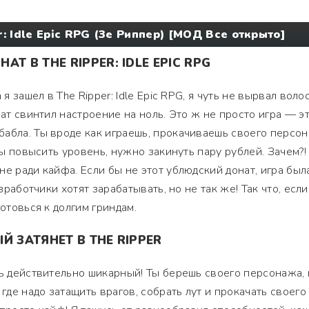
: Idle Epic RPG (Зе Риппер) [МОД Все открыто]
Т В THE RIPPER: IDLE EPIC RPG
 я зашел в The Ripper: Idle Epic RPG, я чуть не вырвал воло
нат свинтил настроение на ноль. Это ж не просто игра — э
абла. Ты вроде как играешь, прокачиваешь своего персон
обы повысить уровень, нужно закинуть пару рублей. Зачем?!
е ради кайфа. Если бы не этот ублюдский донат, игра был
азработчики хотят зарабатывать, но не так же! Так что, если
готовься к долгим гриндам.
Й ЗАТЯНЕТ В THE RIPPER
сь действительно шикарный! Ты берешь своего персонажа, 
 где надо затащить врагов, собрать лут и прокачать своего