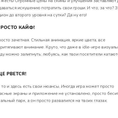
то жесть! Огромные цены на скины и улучшения заставляют
аваться искушению потратить свои гроши. И что, за что? З
он до второго уровня на сутки? Да ну его!
ПРОСТО КАЙФ!
росто зачетная. Стильная анимация, яркие цвета, все
ритягивают внимание. Круто, что даже в idle-игре визуаль
авду можно залипнуть, любуясь, как твои посетители катают
ЦЕ РВЕТСЯ!
, то и здесь есть свои нюансы. Иногда игра может просто
расные экраны и приложение не установлено, просто бесит
альный парк, а он просто развалился на твоих глазах.