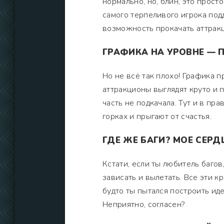
нормально, но, блин, это прос
самого терпеливого игрока подд
возможность прокачать аттракци
ГРАФИКА НА УРОВНЕ — 
Но не всё так плохо! Графика п
аттракционы выглядят круто и п
часть не подкачала. Тут и в пр
горках и прыгают от счастья.
ГДЕ ЖЕ БАГИ? МОЕ СЕРД
Кстати, если ты любитель багов
зависать и вылетать. Все эти к
будто ты пытался построить иде
Неприятно, согласен?