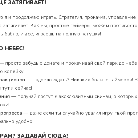
ЕЩЕ ЗАТЯГИВАЕТ!
го я и продолжаю играть. Стратегия, прокачка, управление
 затягивает. Как мы, простые геймеры, можем противосто
ь бабло, и все, играешь на полную катушку!
 НЕБЕС!
 просто забудь о донате и прокачивай свой парк до небе
ю копейку!
тракционов
— надоело ждать? Никаких больше таймеров! В
тут и сейчас!
ения
— получай доступ к эксклюзивным скинам, о которых
оки!
прогресса
— даже если ты случайно удалил игру, твой про
еально удобно!
ГРАМ? ЗАДАВАЙ СЮДА!