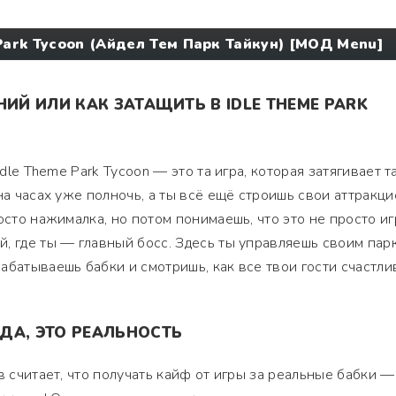
Park Tycoon (Айдел Тем Парк Тайкун) [МОД Menu]
НИЙ ИЛИ КАК ЗАТАЩИТЬ В IDLE THEME PARK
Idle Theme Park Tycoon — это та игра, которая затягивает та
на часах уже полночь, а ты всё ещё строишь свои аттракци
осто нажималка, но потом понимаешь, что это не просто игр
, где ты — главный босс. Здесь ты управляешь своим пар
батываешь бабки и смотришь, как все твои гости счастлив
ДА, ЭТО РЕАЛЬНОСТЬ
в считает, что получать кайф от игры за реальные бабки —