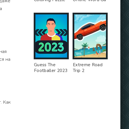
 даже
а
ная
ся на
Guess The
Extreme Road
Footballer 2023
Trip 2
. Как