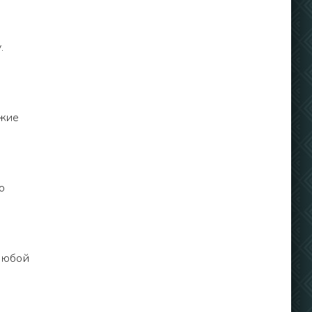
.
ежие
о
любой