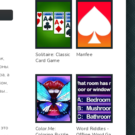
Solitaire: Classic
Manfee
к,
Card Game
оны.
а, а
ком,
ы...
 это
Color.Me:
Word Riddles -
Coloring Puzzle
Offline Word Ga