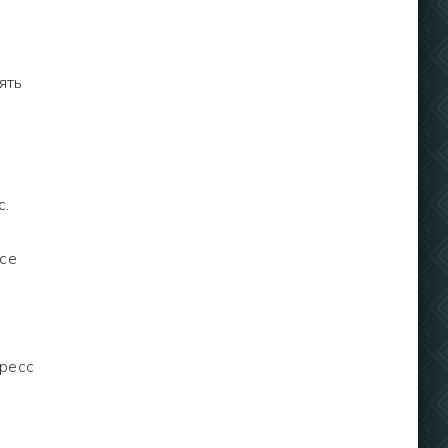
ять
с.
се
гресс