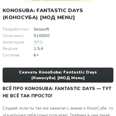
KONOSUBA: FANTASTIC DAYS
(КОНОСУБА) [МОД MENU]
Разработчик:
Sesisoft
Установок:
510000
Категория:
RPG
Версия:
1.5.4
Система:
6+
Скачать KonoSuba: Fantastic Days
(Коносуба) [МОД Menu]
ВСЁ ПРО KONOSUBA: FANTASTIC DAYS — ТУТ
НЕ ВСЁ ТАК ПРОСТО!
Слушай, если ты так же зажигал с аниме о КоноСубе, то
эта игрушка тебя точно подцепит. Графика в она такая