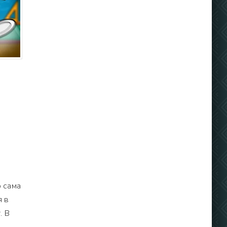
!
о сама
я в
. В