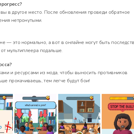
прогресс?
йвы в другое место. После обновления проведи обратное
ения нетронутыми.
не — это нормально, а вот в онлайне могут быть последств
 от мультиплеера подальше.
осса?
ами и ресурсами из мода, чтобы выносить противников
ьше прокачиваешь, тем легче будут бои!