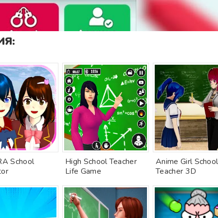
Я:
A School
High School Teacher
Anime Girl Schoo
tor
Life Game
Teacher 3D