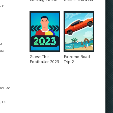
ь и
ои
ых
Guess The
Extreme Road
Footballer 2023
Trip 2
жение
, но