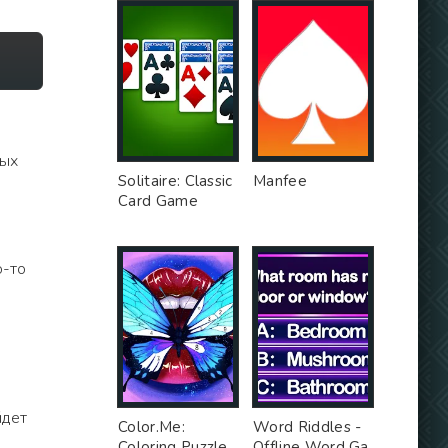
ных
Solitaire: Classic
Manfee
Card Game
ю-то
йдет
Color.Me:
Word Riddles -
.
Coloring Puzzle
Offline Word Ga