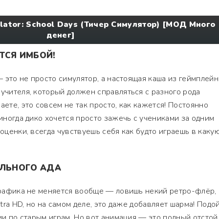
lator: School Days (Тичер Симулятор) [МОД Много
денег]
ТСЯ ИМБОЙ!
 — это не просто симулятор, а настоящая каша из геймплей
 учителя, который должен справляться с разного рода
аете, это совсем не так просто, как кажется! Постоянно
 иногда дико хочется просто зажечь с учениками за одним
 оценки, всегда чувствуешь себя как будто играешь в каку
ЕЛЬНОГО АДА
 графика не меняется вообще — ловишь некий ретро-флёр,
ltra HD, но на самом деле, это даже добавляет шарма! Подо
гии по старым играм. Но вот анимация — это полный отстой