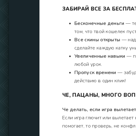
ЗАБИРАЙ ВСЕ ЗА БЕСПЛА
Бесконечные деньги
— те
том, что твой кошелек пус
Все скины открыты
— наде
сделайте каждую катку ун
Увеличенные навыки
— пр
любой урок.
Пропуск времени
— забуд
действию в один клик!
ЧЕ, ПАЦАНЫ, МНОГО ВО
Че делать, если игра вылетает
Если игра глючит или вылетает 
помогает, то проверь, не конф