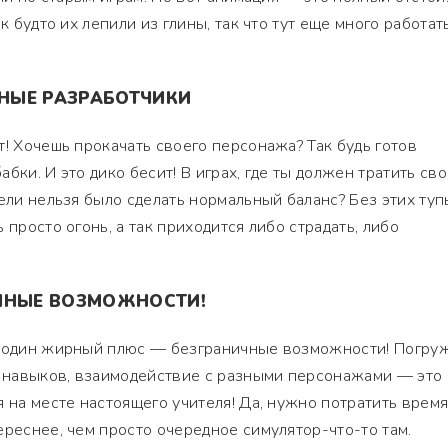
к будто их лепили из глины, так что тут еще много работат
НЫЕ РАЗРАБОТЧИКИ
т! Хочешь прокачать своего персонажа? Так будь готов
бки. И это дико бесит! В играх, где ты должен тратить св
жели нельзя было сделать нормальный баланс? Без этих туп
 просто огонь, а так приходится либо страдать, либо
ЧНЫЕ ВОЗМОЖНОСТИ!
ь один жирный плюс — безграничные возможности! Погру
а навыков, взаимодействие с разными персонажами — это
 на месте настоящего учителя! Да, нужно потратить время
ереснее, чем просто очередное симулятор-что-то там.