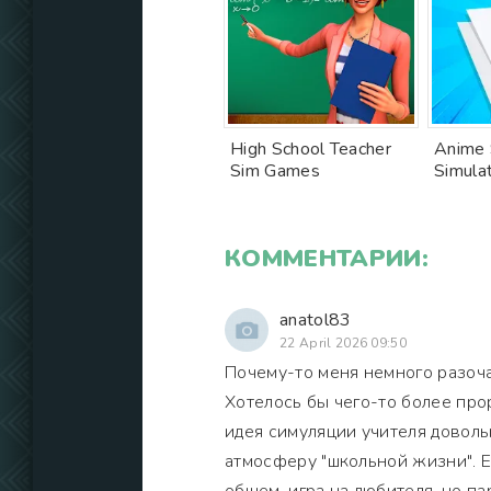
High School Teacher
Anime 
Sim Games
Simula
КОММЕНТАРИИ:
anatol83
22 April 2026 09:50
Почему-то меня немного разочар
Хотелось бы чего-то более прор
идея симуляции учителя доволь
атмосферу "школьной жизни". Е