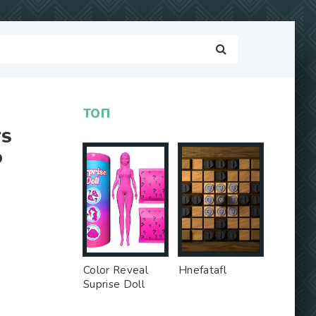
ТОП
YS
О
Color Reveal
Hnefatafl
Suprise Doll
Game