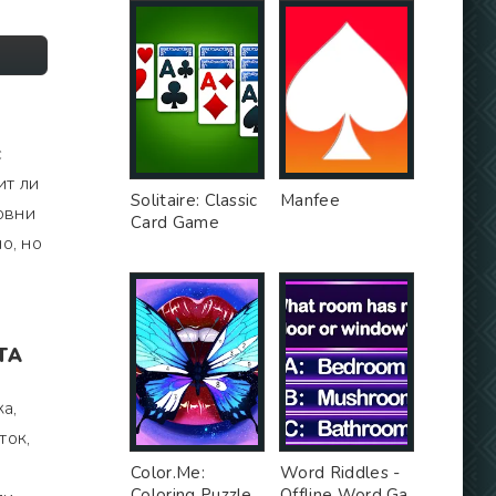
c
ит ли
Solitaire: Classic
Manfee
овни
Card Game
о, но
ТА
а,
ток,
Color.Me:
Word Riddles -
Coloring Puzzle
Offline Word Ga