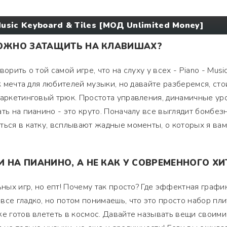
Music Keyboard & Tiles [МОД Unlimited Money]
МОЖНО ЗАТАЩИТЬ НА КЛАВИШАХ?
орить о той самой игре, что на слуху у всех - Piano - Musi
ак мечта для любителей музыки, но давайте разберемся, сто
маркетинговый трюк. Простота управления, динамичные ур
ть на пианино - это круто. Поначалу все выглядит бомбезн
ться в катку, всплывают жадные моменты, о которых я вам
 НА ПИАНИНО, А НЕ КАК У СОВРЕМЕННОГО ХИ
ьных игр, но епт! Почему так просто? Где эффектная график
се гладко, но потом понимаешь, что это просто набор пли
же готов влететь в космос. Давайте называть вещи своими