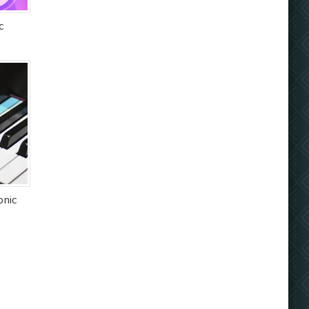
c
onic