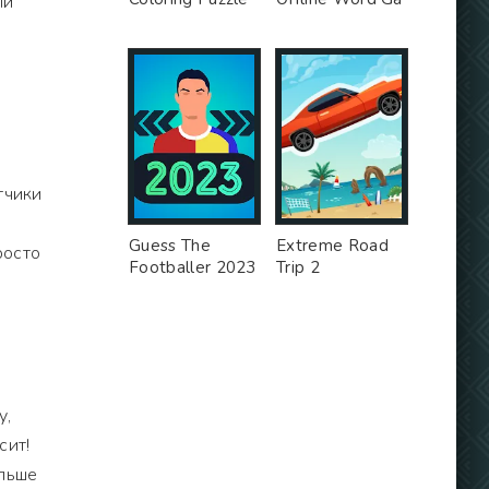
ли
а
тчики
Guess The
Extreme Road
росто
Footballer 2023
Trip 2
у,
сит!
ольше