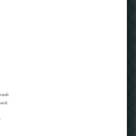
ний.
ний.
е