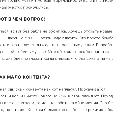
я не только музыки, но еще и зрелищности! Если вы ожида
о вы жестко прокололись.
ВОТ В ЧЕМ ВОПРОС!
ться, то тут без бабла не обойтись. Хочешь открыть новые
шь классные скины - опять надо платить. Это просто бомб
х тех, кто не хочет выкладывать реальные деньги. Разрабо
а нашей любви к музыке. Мне об этом не особо нравится,
ть, она бьет по глазам, когда видишь, что без доната ты - п
ТАК МАЛО КОНТЕНТА?
ная ошибка - контента как кот наплакал. Прокачивайся,
лся, и все, и ничего нового не жми в свой плейлист. Поход
ы все еще играем, то можно забить на обновления. Это бе
а одно и то же. Хочется больше песен, больше режимов, б