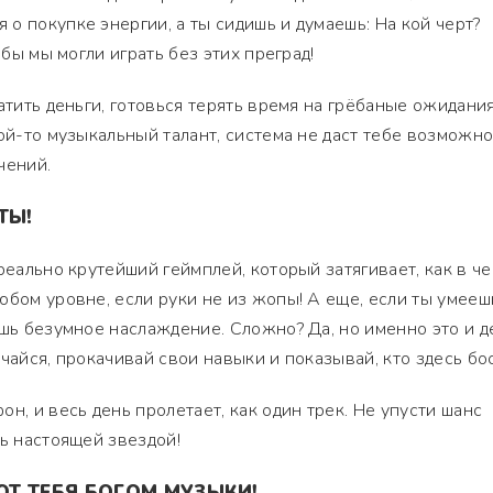
о покупке энергии, а ты сидишь и думаешь: На кой черт?
обы мы могли играть без этих преград!
атить деньги, готовься терять время на грёбаные ожидания
кой-то музыкальный талант, система не даст тебе возможн
чений.
ТЫ!
реально крутейший геймплей, который затягивает, как в ч
юбом уровне, если руки не из жопы! А еще, если ты умееш
ишь безумное наслаждение. Сложно? Да, но именно это и д
чайся, прокачивай свои навыки и показывай, кто здесь бос
н, и весь день пролетает, как один трек. Не упусти шанс
ть настоящей звездой!
Т ТЕБЯ БОГОМ МУЗЫКИ!