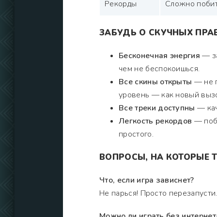
Рекорды
Сложно поби
ЗАБУДЬ О СКУЧНЫХ ПРА
Бесконечная энергия
— за
чем не беспокоишься.
Все скины открыты
— не п
уровень — как новый выз
Все треки доступны
— кач
Легкость рекордов
— побе
простого.
ВОПРОСЫ, НА КОТОРЫЕ Т
Что, если игра зависнет?
Не парься! Просто перезапусти.
Можно ли играть без интернет