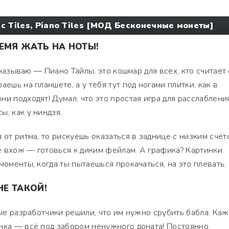
c Tiles, Piano Tiles [МОД Бесконечные монеты]
ЕМЯ ЖАТЬ НА НОТЫ!
о называю — Пиано Тайлы, это кошмар для всех, кто считает
аешь на планшете, а у тебя тут под ногами плитки, как в
и подходят! Думал, что это простая игра для расслаблени
, как у ниндзя.
 от ритма, то рискуешь оказаться в заднице с низким счёт
 вхож — готовься к диким фейлам. А графика? Картинки
моменты, когда ты пытаешься прокачаться, на это плевать.
НЕ ТАКОЙ!
ные разработчики решили, что им нужно срубить бабла. Ка
нка — всё под забором ненужного доната! Постоянно