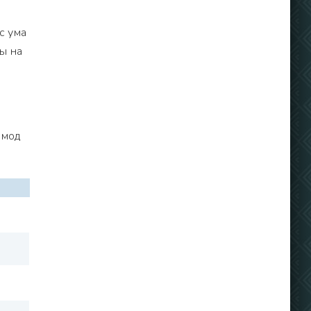
с ума
ы на
 мод