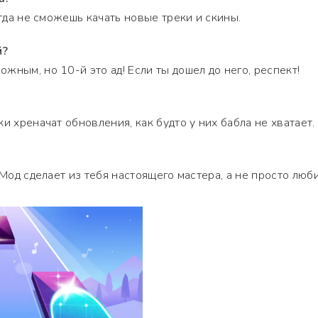
огда не сможешь качать новые треки и скины.
й?
жным, но 10-й это ад! Если ты дошел до него, респект!
и хреначат обновления, как будто у них бабла не хватает.
 Мод сделает из тебя настоящего мастера, а не просто люби