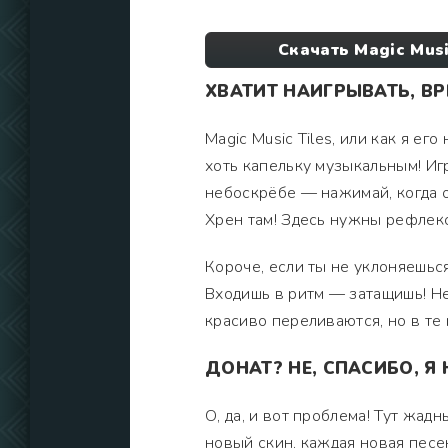
Скачать Magic Musi
ХВАТИТ НАИГРЫВАТЬ, ВР
Magic Music Tiles, или как я ег
хоть капельку музыкальным! Игр
небоскрёбе — нажимай, когда он
Хрен там! Здесь нужны рефлексы
Короче, если ты не уклоняешься
Входишь в ритм — затащишь! Не
красиво переливаются, но в те 
ДОНАТ? НЕ, СПАСИБО, Я 
О, да, и вот проблема! Тут жад
новый скин, каждая новая песе