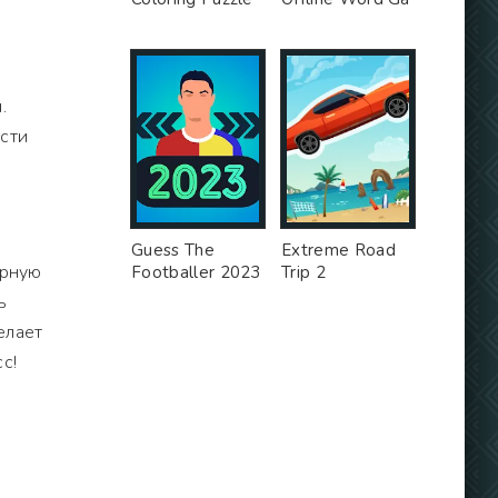
.
ости
Guess The
Extreme Road
ерную
Footballer 2023
Trip 2
ь
елает
с!