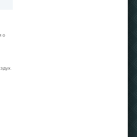
и о
здух.