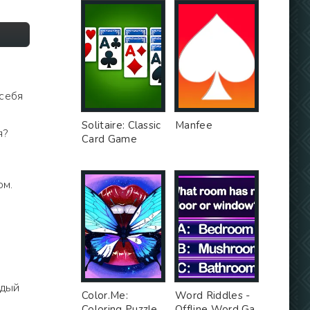
 себя
Solitaire: Classic
Manfee
я?
Card Game
ом.
ждый
Color.Me:
Word Riddles -
Coloring Puzzle
Offline Word Ga