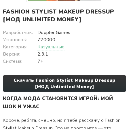
FASHION STYLIST MAKEUP DRESSUP
[МОД UNLIMITED MONEY]
Разработчик:
Doppler Games
Установок:
720000
Категория:
Казуальные
Версия:
2.3.1
Система:
7+
Скачать Fashion Stylist Makeup Dressup
[МОД Unlimited Money]
КОГДА МОДА СТАНОВИТСЯ ИГРОЙ: МОЙ
ШОК И УЖАС
Короче, ребята, смешно, но я тебе расскажу о Fashion
Stylist Makeup Dressup. Это не просто игра — это