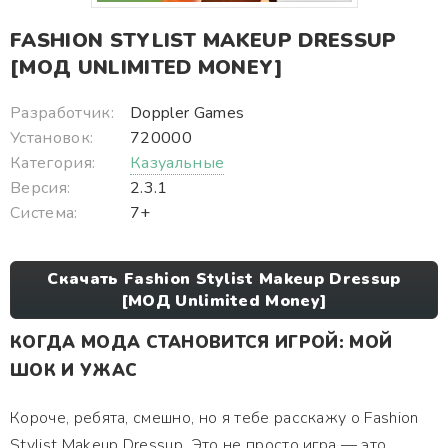
FASHION STYLIST MAKEUP DRESSUP
[МОД UNLIMITED MONEY]
Разработчик:
Doppler Games
Установок:
720000
Категория:
Казуальные
Версия:
2.3.1
Система:
7+
Скачать Fashion Stylist Makeup Dressup
[МОД Unlimited Money]
КОГДА МОДА СТАНОВИТСЯ ИГРОЙ: МОЙ
ШОК И УЖАС
Короче, ребята, смешно, но я тебе расскажу о Fashion
Stylist Makeup Dressup. Это не просто игра — это