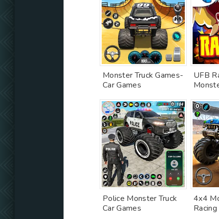
Monster Truck Games-
UFB R
Car Games
Monste
Police Monster Truck
4x4 Mo
Car Games
Racing