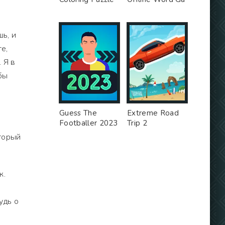
шь, и
те,
 Я в
бы
Guess The
Extreme Road
Footballer 2023
Trip 2
оторый
к.
удь о