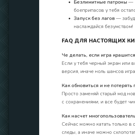
Безлимитные патроны
— р
боеприпасов у тебя остало
Запуск без лагов
— забуд
наслаждайся безумством!
FAQ ДЛЯ НАСТОЯЩИХ КИ
Че делать, если игра крашится
Если у тебя черный экран или в
версия, иначе ноль шансов игра
Как обновиться и не потерять 
Просто заменяй старый мод нов
с сохранениями, и все будет чи
Как насчет многопользовател
Сейчас можно катать только в 
следы, а иначе можно схлопотат