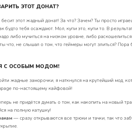
ВАРИТЬ ЭТОТ ДОНАТ?
 бесит этот жадный донат! За что? Зачем? Ты просто играе
к будто тебя осаждают. Мол, купи это, купи то. В результа
надо либо мучиться на низком уровне, либо раскошелиться.
ы что, не слышал о том, что геймеры могут злиться? Пора 
Я С ОСОБЫМ МОДОМ!
ойти жадные заморочки, я наткнулся на крутейший мод, к
ampage по-настоящему кайфовой!
перь не придётся думать о том, как накопить на новый тра
йся на полную катушку!
ракам
— сразу открываются все трюки и тачки, так что заб
ткрытие.