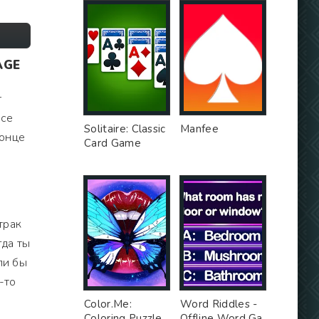
AGE
r
все
Solitaire: Classic
Manfee
конце
Card Game
трак
гда ты
ли бы
-то
Color.Me:
Word Riddles -
Coloring Puzzle
Offline Word Ga