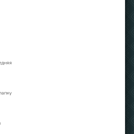
едняя
папку
й