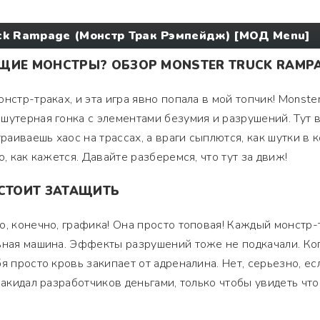
uck Rampage (Монстр Трак Рэмпейдж) [МОД Menu]
ЩИЕ МОНСТРЫ? ОБЗОР MONSTER TRUCK RAMP
нстр-траках, и эта игра явно попала в мой топчик! Monste
шутерная гонка с элементами безумия и разрушений. Тут 
траиваешь хаос на трассах, а враги сыплются, как шутки в 
о, как кажется. Давайте разберемся, что тут за движ!
 СТОИТ ЗАТАЩИТЬ
о, конечно, графика! Она просто топовая! Каждый монстр-
ьная машина. Эффекты разрушений тоже не подкачали. Ко
я просто кровь закипает от адреналина. Нет, серьезно, ес
закидал разработчиков деньгами, только чтобы увидеть что