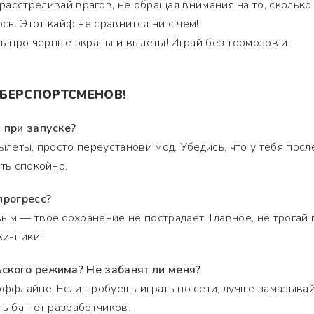
асстреливай врагов, не обращая внимания на то, сколько
сь. Этот кайф не сравнится ни с чем!
ь про черные экраны и вылеты! Играй без тормозов и
БЕРСПОРТСМЕНОВ!
 при запуске?
ылеты, просто переустанови мод. Убедись, что у тебя посл
ть спокойно.
прогресс?
ым — твоё сохранение не пострадает. Главное, не трогай 
ки-пики!
ьского режима? Не забанят ли меня?
оффлайне. Если пробуешь играть по сети, лучше замазыва
ь бан от разработчиков.