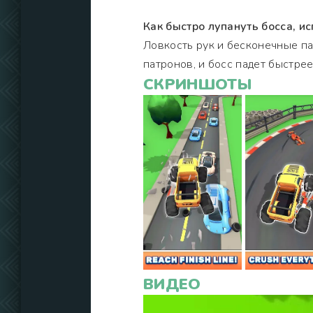
Как быстро лупануть босса, и
Ловкость рук и бесконечные па
патронов, и босс падет быстрее
СКРИНШОТЫ
ВИДЕО