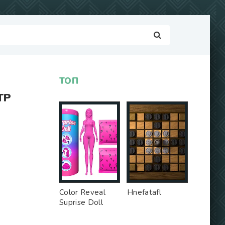
ТОП
ТР
Color Reveal
Hnefatafl
Suprise Doll
Game