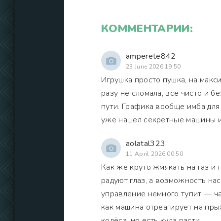
КОММЕНТАРИИ:
amperete842
23 June 2026 19:50
Игрушка просто пушка, на макси
разу не сломала, все чисто и б
пути. Графика вообще имба для
уже нашел секретные машины ил
aolatal323
11 April 2026 00:50
Как же круто жмякать на газ и
радуют глаз, а возможность на
управление немного тупит — ча
как машина отреагирует на пры
колёса, но есть куда расти.