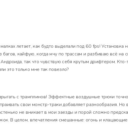
малках летает, как будто выделали под 60 fps! Установка 
ез багов, кайфую, когда мчу по трассам и разбиваю всё на 
 Андроида, так что чувствую себя крутым дрифтером. Кто-
и это только мне так повезло?
 прыгать с трамплинов! Эффектные воздушные трюки точн
страивать свои монстр-траки добавляет разнообразия. Но 
стенько не вникает в мои заезды и порой сложно предска
жок. В целом, впечатления смешанные: огонь и клацающие