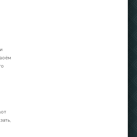
ни
своём
то
о
вот
зать,