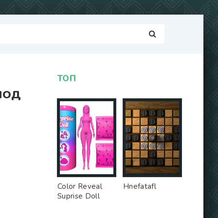
ТОП
[МОД
Color Reveal
Hnefatafl
Suprise Doll
Game