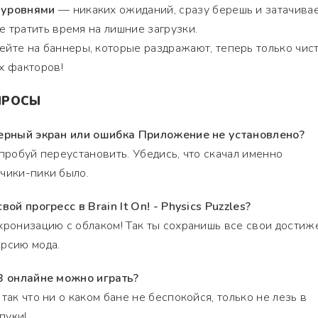
 уровнями
— никаких ожиданий, сразу берешь и затачива
е тратить время на лишние загрузки.
йте на баннеры, которые раздражают, теперь только чис
х факторов!
ПРОСЫ
черный экран или ошибка Приложение не установлено?
опробуй переустановить. Убедись, что скачал именно
чики-пики было.
вой прогресс в Brain It On! - Physics Puzzles?
хронизацию с облаком! Так ты сохранишь все свои достиж
ерсию мода.
 В онлайне можно играть?
так что ни о каком бане не беспокойся, только не лезь в
пуки!