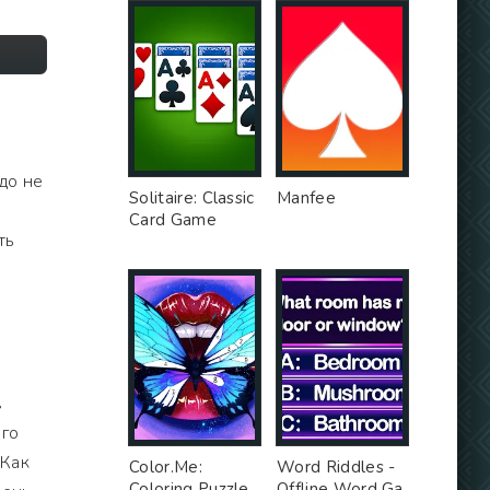
до не
Solitaire: Classic
Manfee
Card Game
ть
в
ого
 Как
Color.Me:
Word Riddles -
Coloring Puzzle
Offline Word Ga