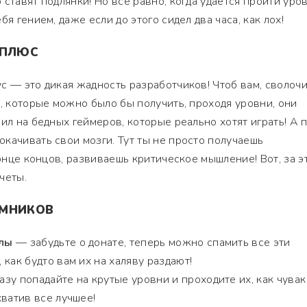
ставят подлянки! Но все равно, когда удается пройти уров
я гением, даже если до этого сидел два часа, как лох!
 ПЛЮС
с — это дикая жадность разработчиков! Чтоб вам, сволочи
ы, которые можно было бы получить, проходя уровни, они
ил на бедных геймеров, которые реально хотят играть! А 
качивать свои мозги. Тут ты не просто получаешь
конце концов, развиваешь критическое мышление! Вот, за э
четы.
УМНИКОВ
ллы
— забудьте о донате, теперь можно спамить все эти
как будто вам их на халяву раздают!
зу попадайте на крутые уровни и проходите их, как чувак
хватив все лучшее!