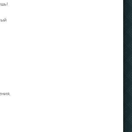
ешь!
тый
ения,