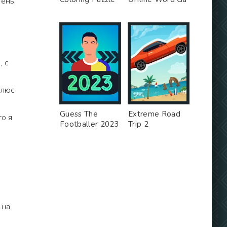
ень,
, с
плюс
Guess The
Extreme Road
то я
Footballer 2023
Trip 2
 на