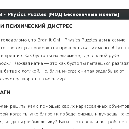
n! - Physics Puzzles [МОД Бесконечные монеты]
И ПСИХИЧЕСКИЙ ДИСТРЕС
головоломок, то Brain It On! - Physics Puzzles вам в самую
 это настоящая проверка на прочность ваших мозгов! Тут на
ь креатив, как будто ты на экзамене, где в одной руке
 водки. Каждая катка — это как будто ты пытаешься разгада
в битве с логикой. Но, блин, иногда они так задалбывают
 хочется заорать на весь мир!
БАГИ
лжен решить, как с помощью своих нарисованных объекто
ой, когда ты уже близок к победе, сидишь и думаешь: как
я, когда ты разбил логику?! Баги — это реальная проблема.