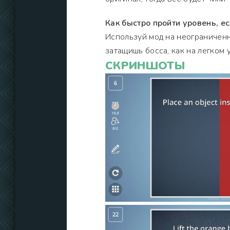
Как быстро пройти уровень, ес
Используй мод на неограничен
затащишь босса, как на легком 
СКРИНШОТЫ