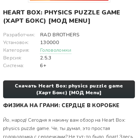
HEART BOX: PHYSICS PUZZLE GAME
(ХАРТ БОКС) [МОД MENU]
Разработчик:
RAD BROTHERS
Установок:
130000
Категория:
Головоломки
Версия:
2.5.3
Система:
6+
Скачать Heart Box: physics puzzle game
(Харт Бокс) [МОД Menu]
ФИЗИКА НА ГРАНИ: СЕРДЦЕ В КОРОБКЕ
Йо, народ! Сегодня я накину вам обзор на Heart Box:
physics puzzle game. Че, ты думал, это простая
головоломка с сердечками? Не тут-то было, брат! Здесь