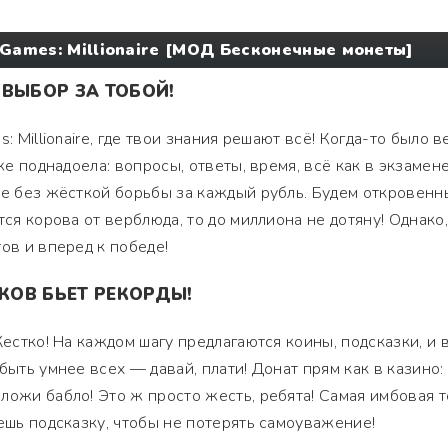
 Games: Millionaire [МОД Бесконечные монеты]
 ВЫБОР ЗА ТОБОЙ!
: Millionaire, где твои знания решают всё! Когда-то было в
же поднадоела: вопросы, ответы, время, всё как в экзамене
не без жёсткой борьбы за каждый рубль. Будем откровенн
тся корова от верблюда, то до миллиона не дотяну! Однако,
ов и вперед к победе!
ОВ БЬЕТ РЕКОРДЫ!
Жестко! На каждом шагу предлагаются коины, подсказки, и 
быть умнее всех — давай, плати! Донат прям как в казино:
ложи бабло! Это ж просто жесть, ребята! Самая имбовая 
аешь подсказку, чтобы не потерять самоуважение!