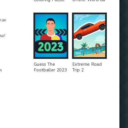
как
ыш!
Guess The
Extreme Road
л
Footballer 2023
Trip 2
!