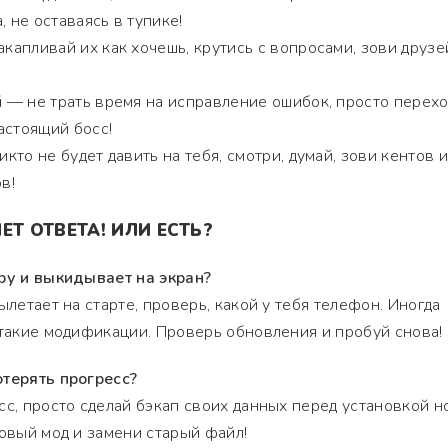
, не оставаясь в тупике!
капливай их как хочешь, крутись с вопросами, зови друзе
й
— не трать время на исправление ошибок, просто перехо
астоящий босс!
кто не будет давить на тебя, смотри, думай, зови кентов и
в!
ЕТ ОТВЕТА! ИЛИ ЕСТЬ?
гру и выкидывает на экран?
ылетает на старте, проверь, какой у тебя телефон. Иногда
 такие модификации. Проверь обновления и пробуй снова!
отерять прогресс?
сс, просто сделай бэкап своих данных перед установкой н
новый мод и замени старый файл!