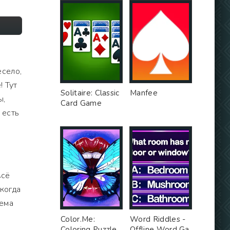
есело,
! Тут
Solitaire: Classic
Manfee
ы,
Card Game
 есть
всё
 когда
тема
Color.Me:
Word Riddles -
Coloring Puzzle
Offline Word Ga