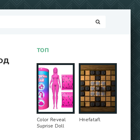
ТОП
МОД
Color Reveal
Hnefatafl
Suprise Doll
Game