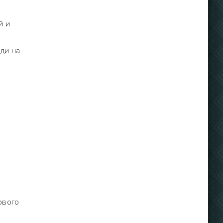
й и
ди на
ового