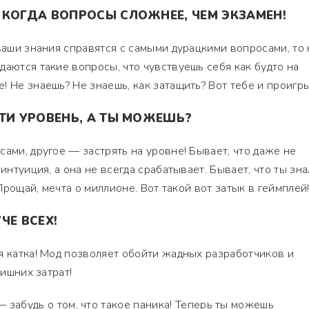
 КОГДА ВОПРОСЫ СЛОЖНЕЕ, ЧЕМ ЭКЗАМЕН!
 ваши знания справятся с самыми дурацкими вопросами, то 
даются такие вопросы, что чувствуешь себя как будто на
! Не знаешь? Не знаешь, как затащить? Вот тебе и проигр
ЙТИ УРОВЕНЬ, А ТЫ МОЖЕШЬ?
сами, другое — застрять на уровне! Бывает, что даже не
интуиция, а она не всегда срабатывает. Бывает, что ты зна
 Прощай, мечта о миллионе. Вот такой вот затык в геймплей
ЧЕ ВСЕХ!
я катка! Мод позволяет обойти жадных разработчиков и
лишних затрат!
 забудь о том, что такое паника! Теперь ты можешь