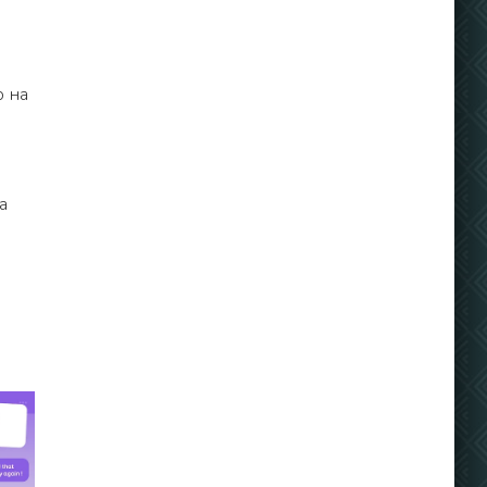
о на
а