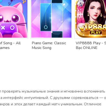
f Song - All
Piano Game: Classic
VIP8888 Play - 
games
Music Song
Bạc ONLINE
ет проверять музыкальные знания и мгновенно вспоминать
 а интерфейс интуитивный. С друзьями соревноваться — 
анров и эпох делает каждый матч уникальным. Отличное