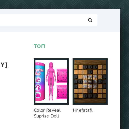
ТОП
Y]
Color Reveal
Hnefatafl
Suprise Doll
Game