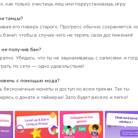
о, как только очистишь кеш или переустановишь игру.
ои танцы?
ивая его поверх старого. Прогресс обычно сохраняется, н
ь бэкап, чтобы в случае чего не терять свои достижения!
 не получив бан?
атно. Убедись, что ты не зашкаливаешь с записями, и тогд
грать по сети — одно удовольствие!
ровень с помощью мода?
ь бесконечные монеты и доступ ко всем трекам. Так ты
рясь о донате и таймерах! Зато будет весело и легко!