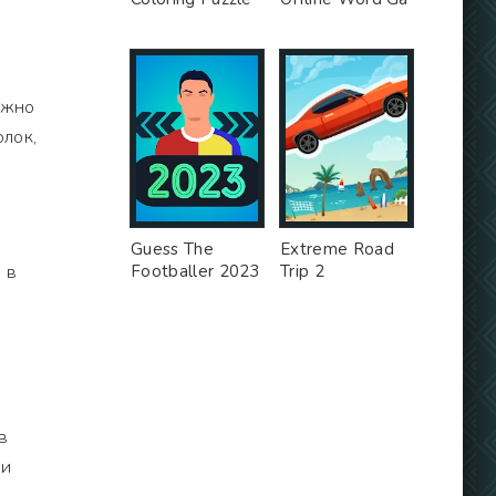
ожно
олок,
Guess The
Extreme Road
 в
Footballer 2023
Trip 2
в
ки