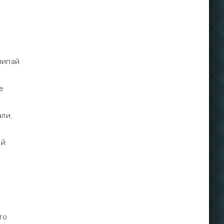
липай
е
ли,
ый
то