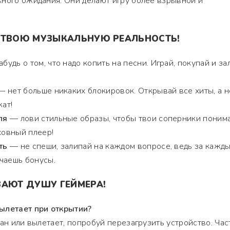
жного ожидания. Они делают игру более взрывной и
 ТВОЮ МУЗЫКАЛЬНУЮ РЕАЛЬНОСТЬ!
будь о том, что надо копить на песни. Играй, покупай и за
 нет больше никаких блокировок. Открывай все хиты, а н
жат!
ля
— лови стильные образы, чтобы твои соперники понима
ховный плеер!
ть
— не спеши, залипай на каждом вопросе, ведь за кажд
чаешь бонусы.
ЗАЮТ ДУШУ ГЕЙМЕРА!
ылетает при открытии?
ран или вылетает, попробуй перезагрузить устройство. Час