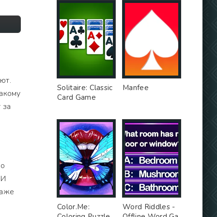
ют.
Solitaire: Classic
Manfee
какому
Card Game
 за
то
 И
даже
Color.Me:
Word Riddles -
Coloring Puzzle
Offline Word Ga