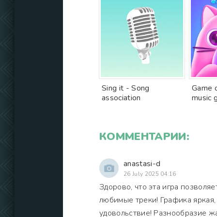
Sing it - Song
Game o
association
music 
КОММЕНТАРИИ:
anastasi-d
26 July 2025 04:16
Здорово, что эта игра позволя
любимые треки! Графика яркая,
удовольствие! Разнообразие ж