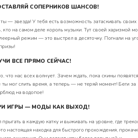
ОСТАВЛЯЙ СОПЕРНИКОВ ШАНСОВ!
, ты — звезда! У тебя есть возможность затаскивать своих
ь, кто на самом деле король музыки. Тут своей харизмой м
леерный режим — это выстрел в десяточку. Погнали на уг
 призы!
ЧИ ВСЕ ПРЯМО СЕЙЧАС!
, что нас всех волнует. Зачем ждать, пока скины появятся
 ты мог слить время, а теперь — не теряй момент! Беги за
ерблюд на водопое!
И ИГРЫ — МОДЫ КАК ВЫХОД!
л прыгать в каждую катку и выживать на уровне, где треко
то настоящая находка для быстрого прохождения, прокач