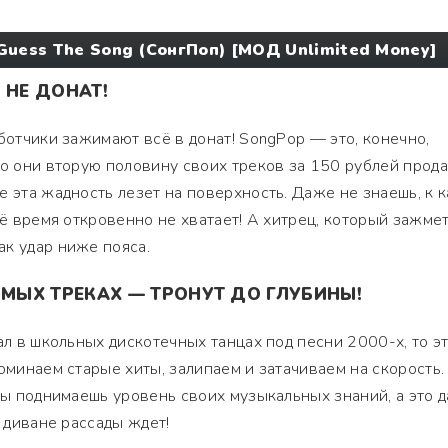
Guess The Song (СонгПоп) [МОД Unlimited Money]
 НЕ ДОНАТ!
аботчики зажимают всё в донат! SongPop — это, конечно,
то они вторую половину своих треков за 150 рублей прода
е эта жадность лезет на поверхность. Даже не знаешь, к 
сё время откровенно не хватает! А хитрец, который зажмет
к удар ниже пояса.
ЫХ ТРЕКАХ — ТРОНУТ ДО ГЛУБИНЫ!
ал в школьных дискотечных танцах под песни 2000-х, то э
оминаем старые хиты, залипаем и затачиваем на скорость.
 ты поднимаешь уровень своих музыкальных знаний, а это 
а диване рассады ждет!