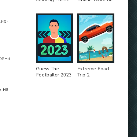
.
кие-
ровни
Guess The
Extreme Road
Footballer 2023
Trip 2
ь на