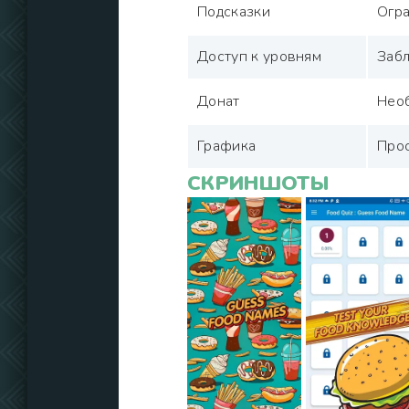
Подсказки
Огр
Доступ к уровням
Заб
Донат
Нео
Графика
Про
СКРИНШОТЫ