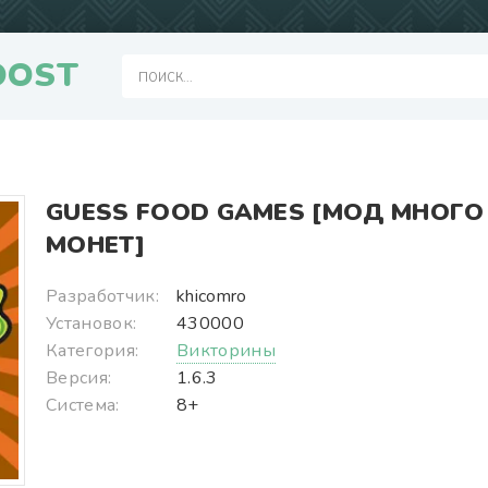
OOST
GUESS FOOD GAMES [МОД МНОГО
МОНЕТ]
Разработчик:
khicomro
Установок:
430000
Категория:
Викторины
Версия:
1.6.3
Система:
8+