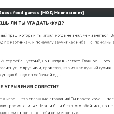
Guess food games [МОД Много монет]
ЕШЬ ЛИ ТЫ УГАДАТЬ ФУД?
ый трэш, который ты играл, когда не знал, чем заняться. В
д по картинкам, и поначалу звучит как имба. Но, прикинь, 
. Интерфейс шустрый, но иногда вылетает. Главное — это
липнуть с друзьями, проверяя, кто из вас лучший гурман.
о угадал блюдо из собачьей еды.
Е УГРЫЗЕНИЯ СОВЕСТИ?
ат в игре — это сплошные страдания! Ты просто хочешь пол
ляют раскошелиться. Могли бы и без этого обойтись, но нет
ахотели оторвать от тебя свои кровные.