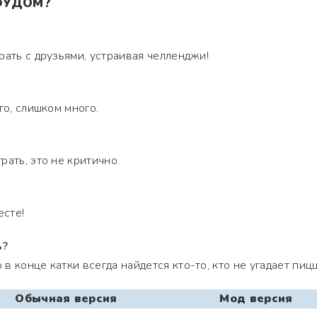
 ФУДОМ?
рать с друзьями, устраивая челленджи!
го, слишком много.
ать, это не критично.
есте!
ь?
 конце катки всегда найдется кто-то, кто не угадает пицц
Обычная версия
Мод версия