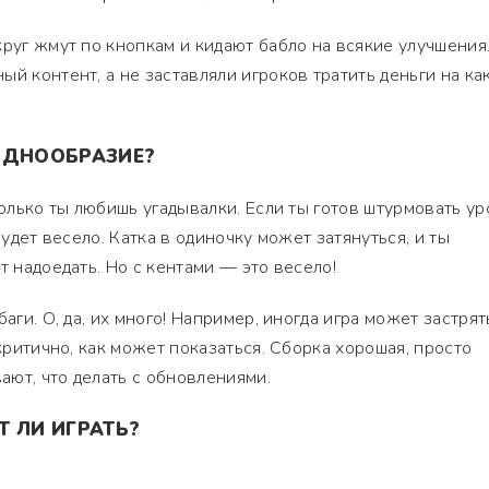
круг жмут по кнопкам и кидают бабло на всякие улучшения
й контент, а не заставляли игроков тратить деньги на ка
ОДНООБРАЗИЕ?
колько ты любишь угадывалки. Если ты готов штурмовать у
будет весело. Катка в одиночку может затянуться, и ты
т надоедать. Но с кентами — это весело!
аги. О, да, их много! Например, иногда игра может застрят
 критично, как может показаться. Сборка хорошая, просто
ют, что делать с обновлениями.
Т ЛИ ИГРАТЬ?