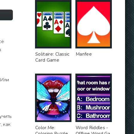
сё
в
Solitaire: Classic
Manfee
Card Game
 Или
учить
, как
Color.Me:
Word Riddles -
Coloring Puzzle
Offline Word Ga