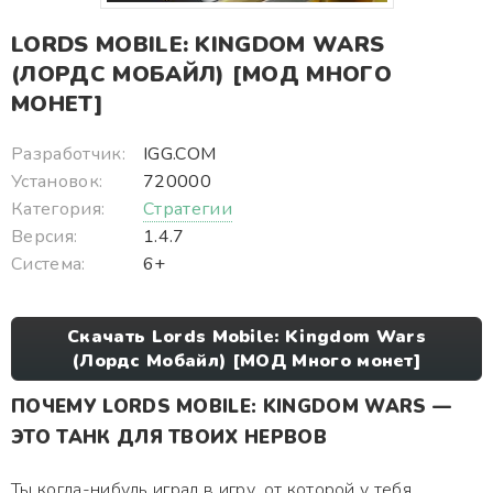
LORDS MOBILE: KINGDOM WARS
(ЛОРДС МОБАЙЛ) [МОД МНОГО
МОНЕТ]
Разработчик:
IGG.COM
Установок:
720000
Категория:
Стратегии
Версия:
1.4.7
Система:
6+
Скачать Lords Mobile: Kingdom Wars
(Лордс Мобайл) [МОД Много монет]
ПОЧЕМУ LORDS MOBILE: KINGDOM WARS —
ЭТО ТАНК ДЛЯ ТВОИХ НЕРВОВ
Ты когда-нибудь играл в игру, от которой у тебя