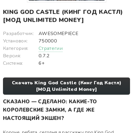
KING GOD CASTLE (КИНГ ГОД КАСТЛ)
[МОД UNLIMITED MONEY]
Разработчик:
AWESOMEPIECE
Установок:
750000
Категория:
Стратегии
Версия:
0.7.2
Система:
6+
Скачать King God Castle (Кинг Год Кастл)
[МОД Unlimited Money]
СКАЗАНО — СДЕЛАНО: КАКИЕ-ТО
КОРОЛЕВСКИЕ ЗАМКИ, А ГДЕ ЖЕ
НАСТОЯЩИЙ ЭКШЕН?
Короче, ребята, сегодня я расскажу про King God