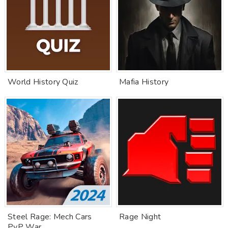
World History Quiz
Mafia History
Steel Rage: Mech Cars
Rage Night
PvP War