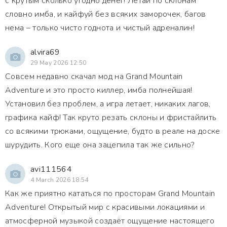
с крутым сколько угодно денег! Летай по склонам
словно имба, и кайфуй без всяких заморочек, багов
нема – только чисто годнота и чистый адреналин!
alvira69
29 May 2026 12:50
Совсем недавно скачал мод на Grand Mountain
Adventure и это просто киллер, имба полнейшая!
Установил без проблем, а игра летает, никаких лагов,
графика кайф! Так круто резать склоны и фристайлить
со всякими трюками, ощущение, будто в реале на доске
шурудить. Кого еще она зацепила так же сильно?
avi111564
4 March 2026 18:54
Как же приятно кататься по просторам Grand Mountain
Adventure! Открытый мир с красивыми локациями и
атмосферной музыкой создаёт ощущение настоящего