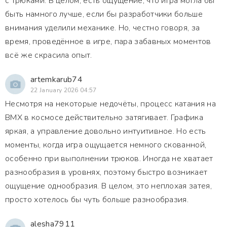
с трюками. В целом, есть ощущение, что игра могла бы
быть намного лучше, если бы разработчики больше
внимания уделили механике. Но, честно говоря, за
время, проведённое в игре, пара забавных моментов
всё же скрасила опыт.
artemkarub74
22 January 2026 04:57
Несмотря на некоторые недочёты, процесс катания на
BMX в космосе действительно затягивает. Графика
яркая, а управление довольно интуитивное. Но есть
моменты, когда игра ощущается немного скованной,
особенно при выполнении трюков. Иногда не хватает
разнообразия в уровнях, поэтому быстро возникает
ощущение однообразия. В целом, это неплохая затея,
просто хотелось бы чуть больше разнообразия.
alesha7911