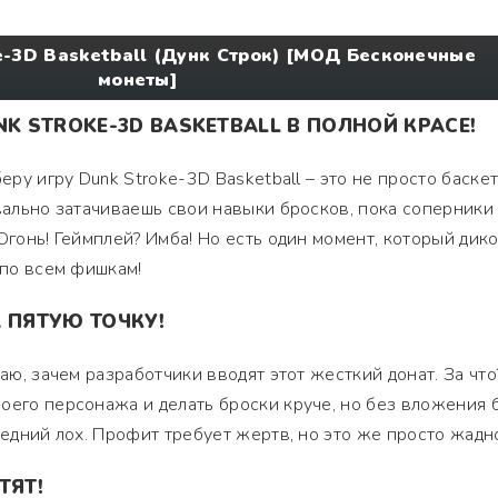
e-3D Basketball (Дунк Строк) [МОД Бесконечные
монеты]
NK STROKE-3D BASKETBALL В ПОЛНОЙ КРАСЕ!
беру игру Dunk Stroke-3D Basketball – это не просто баскет
квально затачиваешь свои навыки бросков, пока соперники
Огонь! Геймплей? Имба! Но есть один момент, который дик
 по всем фишкам!
 ПЯТУЮ ТОЧКУ!
аю, зачем разработчики вводят этот жесткий донат. За что?
оего персонажа и делать броски круче, но без вложения 
ледний лох. Профит требует жертв, но это же просто жадн
ТЯТ!