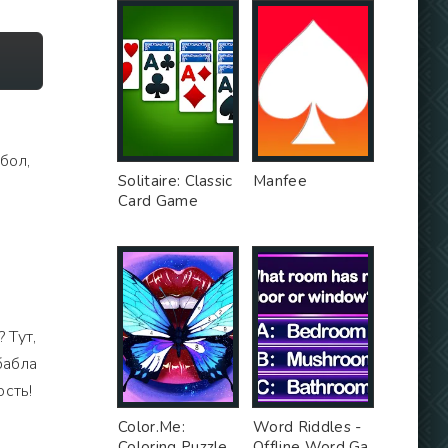
бол,
Solitaire: Classic
Manfee
Card Game
о
 Тут,
бабла
ость!
Color.Me:
Word Riddles -
Coloring Puzzle
Offline Word Ga