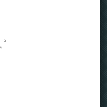
ней
я.