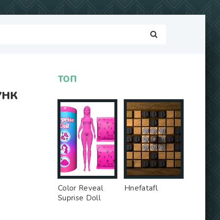
ТОП
УНК
Color Reveal
Hnefatafl
Suprise Doll
Game