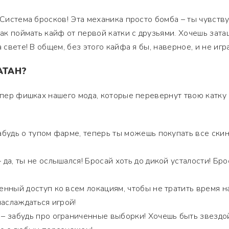
 Система бросков! Эта механика просто бомба – ты чувств
как поймать кайф от первой катки с друзьями. Хочешь зата
 свете! В общем, без этого кайфа я бы, наверное, и не игра
АТАН?
упер фишках нашего мода, которые перевернут твою катку 
абудь о тупом фарме, теперь ты можешь покупать все ски
 да, ты не ослышался! Бросай хоть до дикой усталости! Бро
енный доступ ко всем локациям, чтобы не тратить время н
наслаждаться игрой!
– забудь про ограниченные выборки! Хочешь быть звездо