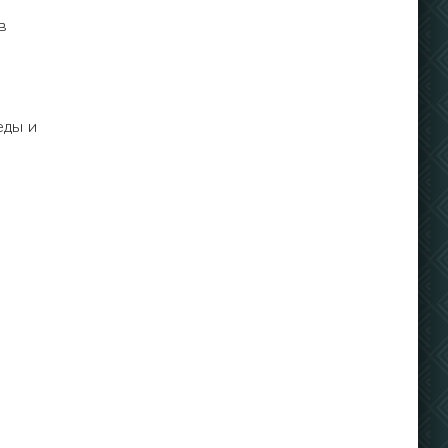
в
еды и