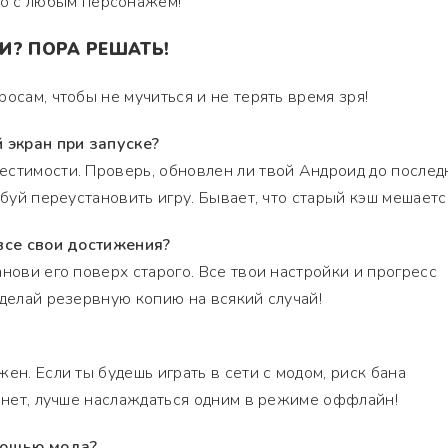
но с любым персонажем!
И? ПОРА РЕШАТЬ!
осам, чтобы не мучиться и не терять время зря!
й экран при запуске?
естимости. Проверь, обновлен ли твой Андроид до послед
обуй переустановить игру. Бывает, что старый кэш мешаетс
 все свои достижения?
нови его поверх старого. Все твои настройки и прогресс
сделай резервную копию на всякий случай!
ен. Если ты будешь играть в сети с модом, риск бана
а нет, лучше наслаждаться одним в режиме оффлайн!
омощью мода?