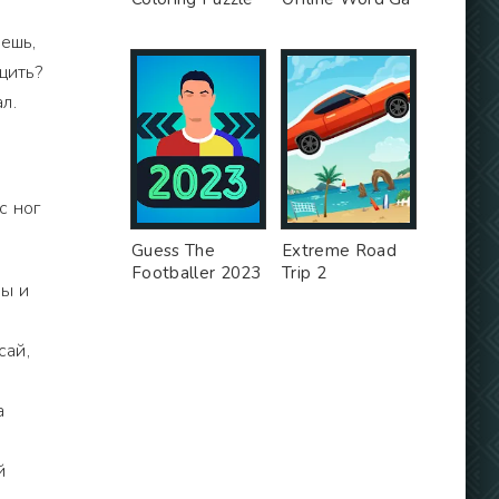
уешь,
щить?
л.
с ног
Guess The
Extreme Road
Footballer 2023
Trip 2
ны и
сай,
а
й