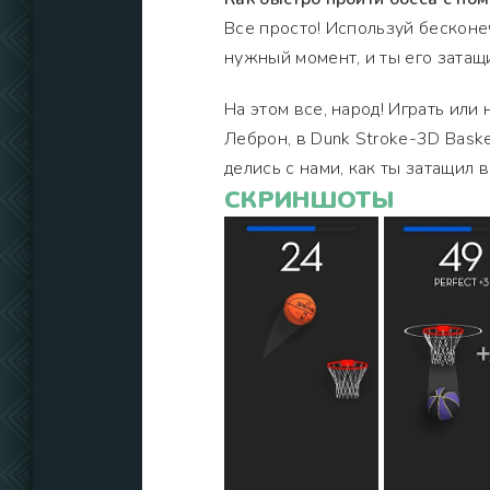
Все просто! Используй бесконе
нужный момент, и ты его затащ
На этом все, народ! Играть или
Леброн, в Dunk Stroke-3D Baske
делись с нами, как ты затащил в
СКРИНШОТЫ