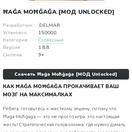
ĦAĠA MOĦĠAĠA [МОД UNLOCKED]
Разработчик:
.DELMAR
Установок:
150000
Категория:
Словесные
Версия:
1.8.8
Система:
9+
Скачать Ħaġa Moħġaġa [МОД Unlocked]
КАК ĦAĠA MOĦĠAĠA ПРОКАЧИВАЕТ ВАШ
МОЗГ НА МАКСИМАЛКАХ
Ребята, готовьтесь к жесткому экшену, потому что
Ħaġa Moħġaġa — это не просто игра, это настоящая
жесть! Стратегическая головоломка, где нужно думать