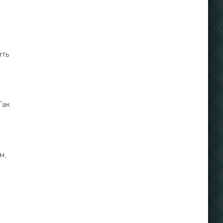
ить
Так
м,