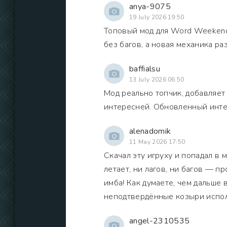
anya-9075
19 July 2026 19:50
Топовый мод для Word Weekend 
без багов, а новая механика ра
baffialsu
13 July 2026 06:50
Мод реально топчик, добавляет
интересней. Обновленный интер
alenadomik
11 May 2026 17:50
Скачал эту игруху и попадал в м
летает, ни лагов, ни багов — п
имба! Как думаете, чем дальше 
неподтвердённые козыри испо
angel-2310535