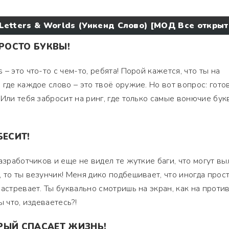
etters & Worlds (Уикенд Слово) [МОД Все открыт
ПРОСТО БУКВЫ!
– это что-то с чем-то, ребята! Порой кажется, что ты на
где каждое слово – это твоё оружие. Но вот вопрос: гото
Или тебя забросит на ринг, где только самые вонючие бук
БЕСИТ!
азработчиков и еще не видел те жуткие баги, что могут вы
 то ты везунчик! Меня дико подбешивает, что иногда прос
астревает. Ты буквально смотришь на экран, как на против
ы что, издеваетесь?!
РЫЙ СПАСАЕТ ЖИЗНЬ!