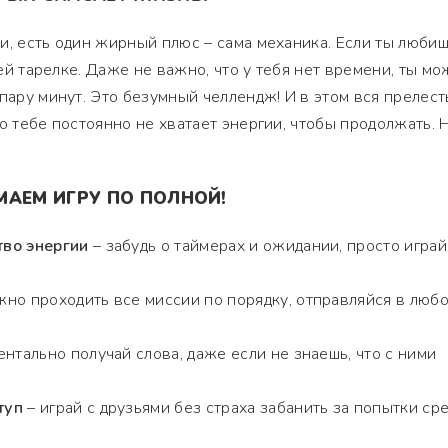
и, есть один жирный плюс – сама механика. Если ты люби
воей тарелке. Даже не важно, что у тебя нет времени, ты м
пару минут. Это безумный челлендж! И в этом вся прелест
о тебе постоянно не хватает энергии, чтобы продолжать. 
МАЕМ ИГРУ ПО ПОЛНОЙ!
тво энергии
– забудь о таймерах и ожидании, просто играй
жно проходить все миссии по порядку, отправляйся в люб
нтально получай слова, даже если не знаешь, что с ними
туп
– играй с друзьями без страха забанить за попытки ср