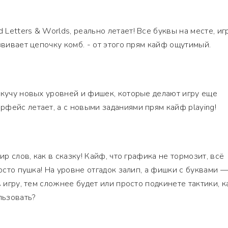
Letters & Worlds, реально летает! Все буквы на месте, иг
звивает цепочку комб. - от этого прям кайф ощутимый.
 кучу новых уровней и фишек, которые делают игру еще
фейс летает, а с новыми заданиями прям кайф playing!
ир слов, как в сказку! Кайф, что графика не тормозит, всё
росто пушка! На уровне отгадок залип, а фишки с буквами 
в игру, тем сложнее будет или просто подкинете тактики, к
льзовать?