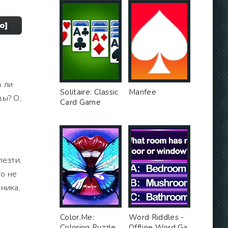
о]
в ли
Solitaire: Classic
Manfee
вы? О,
Card Game
лезти,
то не
ника,
Color.Me:
Word Riddles -
Coloring Puzzle
Offline Word Ga