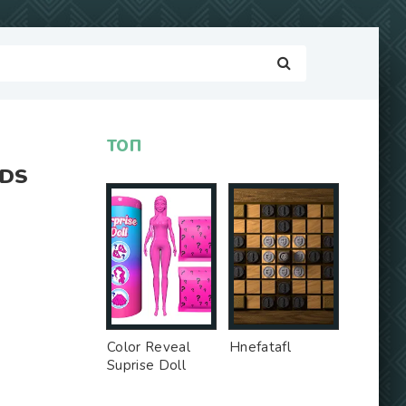
ТОП
LDS
Color Reveal
Hnefatafl
Suprise Doll
Game