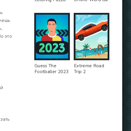
шь
ожешь
ь,
Но это
Guess The
Extreme Road
Footballer 2023
Trip 2
ой
езать