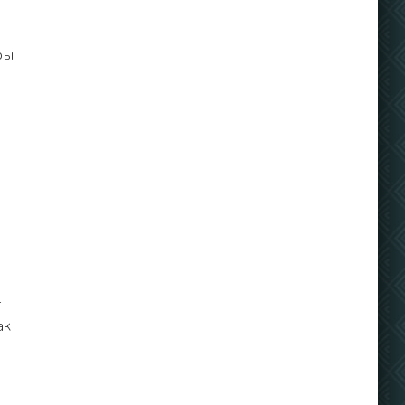
ры
—
ак