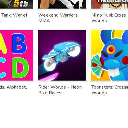
 Tank: War of
Weekend Warriors
Ni no Kuni: Cross
s
MMA
Worlds
ds! Alphabet,
Rider Worlds - Neon
Toonsters: Cross
Bike Races
Worlds