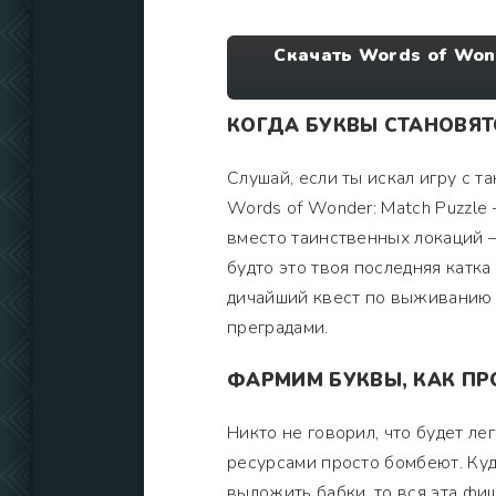
Скачать Words of Won
КОГДА БУКВЫ СТАНОВЯ
Слушай, если ты искал игру с т
Words of Wonder: Match Puzzle 
вместо таинственных локаций —
будто это твоя последняя катка
дичайший квест по выживанию 
преградами.
ФАРМИМ БУКВЫ, КАК П
Никто не говорил, что будет ле
ресурсами просто бомбеют. Куда
выложить бабки, то вся эта фи