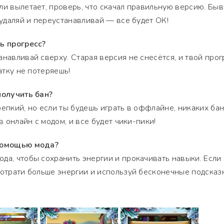
ли вылетает, проверь, что скачал правильную версию. Быв
 удаляй и переустанавливай — все будет ОК!
ь прогресс?
анавливай сверху. Старая версия не снесётся, и твой прог
атку не потеряешь!
получить бан?
репкий, но если ты будешь играть в оффлайне, никаких ба
в онлайн с модом, и все будет чики-пики!
 помощью мода?
да, чтобы сохранить энергии и прокачивать навыки. Если
потрати больше энергии и используй бесконечные подска