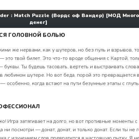
der : Match Puzzle (Вордс оф Вандер) [МОД Мног
денег]
ТСЯ ГОЛОВНОЙ БОЛЬЮ
акими же нервами, как у шутеров, но без пуль и взрывов, т
— это твой билет. Это что-то вроде общения с Картой, тол
 буквы. Ты будешь тасовать, вертеть и выстраивать слова,
 в любимом шутере. Но вот беда, порой это превращается 
— особенно, когда встают на пути безумные этапы с глуп
РОФЕССИОНАЛ
гко! Игра затягивает на долго, но вот противные моменты с
 ни посмотри — донат, донат, и только донат. Если ты не 
шка с изучением слов превратится в настоящую пытку. Я н