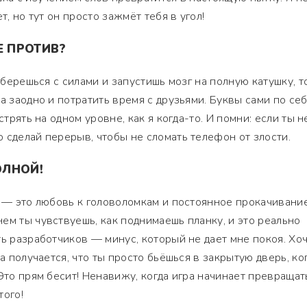
т, но тут он просто зажмёт тебя в угол!
Е ПРОТИВ?
соберешься с силами и запустишь мозг на полную катушку, т
 а заодно и потратить время с друзьями. Буквы сами по се
стрять на одном уровне, как я когда-то. И помни: если ты н
 сделай перерыв, чтобы не сломать телефон от злости.
ОЛНОЙ!
е — это любовь к головоломкам и постоянное прокачивани
ем ты чувствуешь, как поднимаешь планку, и это реально
ть разработчиков — минус, который не дает мне покоя. Хо
 а получается, что ты просто бьёшься в закрытую дверь, ко
Это прям бесит! Ненавижу, когда игра начинает превращат
того!