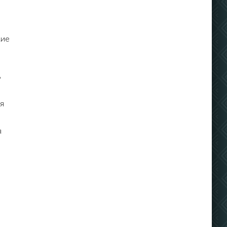
кие
ь
ся
я