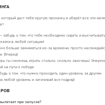
ИНГА
д, который даст тебе крутую прокачку и уберёт все эти мел
г!
 забудь о том, что тебе необходимо сидеть и высчитыват
сказки в любой ситуации!
но больше зажиматься из-за времени, просто наслаждай
и. Вперед!
рь ты сможешь играть столько, сколько захочешь! Энерги
й на пути к победе.
удь о том, что нужно проходить один уровень за другим.
на любой уровень и затачивай все подряд!
ЕРОВ
вылетает при запуске?