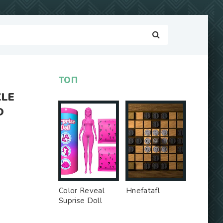
ТОП
ZLE
О
Color Reveal
Hnefatafl
Suprise Doll
Game