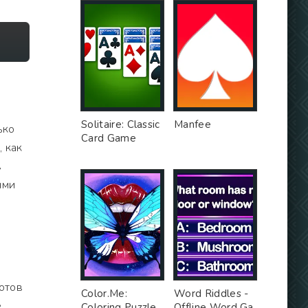
о
о
Solitaire: Classic
Manfee
ько
Card Game
 как
в
ыми
готов
Color.Me:
Word Riddles -
е
Coloring Puzzle
Offline Word Ga