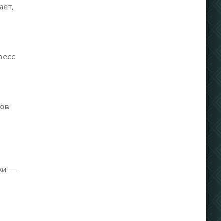
ает,
ресс
нов
зки —