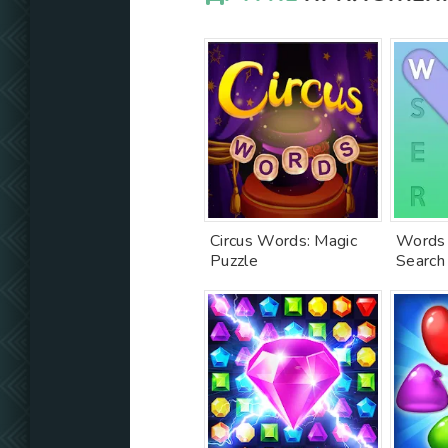
Circus Words: Magic
Words 
Puzzle
Search