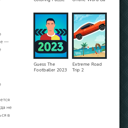
о
бе —
е
Guess The
Extreme Road
Footballer 2023
Trip 2
е
чется
гда не
ься в