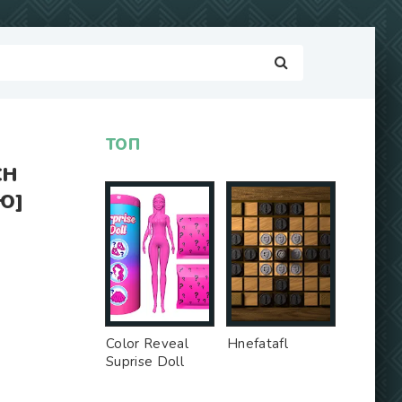
ТОП
CH
Ю]
Color Reveal
Hnefatafl
Suprise Doll
Game