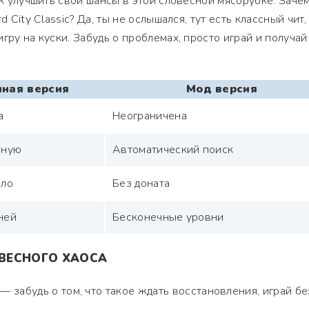
ак улучшить свои шансы в этой словесной мясорубке. Заче
d City Classic? Да, ты не ослышался, тут есть классный чит,
гру на куски. Забудь о проблемах, просто играй и получай
ная версия
Мод версия
а
Неограничена
чную
Автоматический поиск
бло
Без доната
ней
Бесконечные уровни
ВЕСНОГО ХАОСА
— забудь о том, что такое ждать восстановления, играй бе