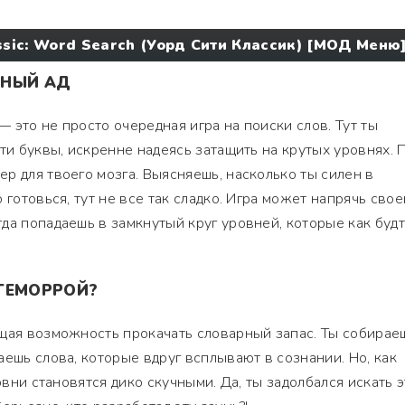
ssic: Word Search (Уорд Сити Классик) [МОД Меню
ЧНЫЙ АД
 — это не просто очередная игра на поиски слов. Тут ты
ти буквы, искренне надеясь затащить на крутых уровнях. 
р для твоего мозга. Выясняешь, насколько ты силен в
 готовься, тут не все так сладко. Игра может напрячь свое
да попадаешь в замкнутый круг уровней, которые как буд
ГЕМОРРОЙ?
ющая возможность прокачать словарный запас. Ты собирае
аешь слова, которые вдруг всплывают в сознании. Но, как
ровни становятся дико скучными. Да, ты задолбался искать 