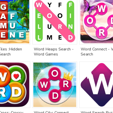
iles :Hidden
Word Heaps Search -
Word Connect - 
earch
Word Games
Search
ross: Crossy
Word City: Connect
Word Search Puz