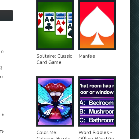
]
По
Solitaire: Classic
Manfee
Card Game
й
то
шь
эти
Color.Me:
Word Riddles -
Coloring Puzzle
Offline Word Ga