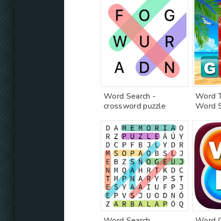
Word Search -
Word T
crossword puzzle
Word S
Word Search
Word C