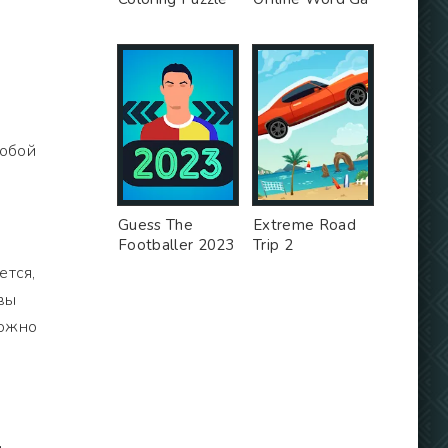
собой
Guess The
Extreme Road
Footballer 2023
Trip 2
ется,
вы
можно