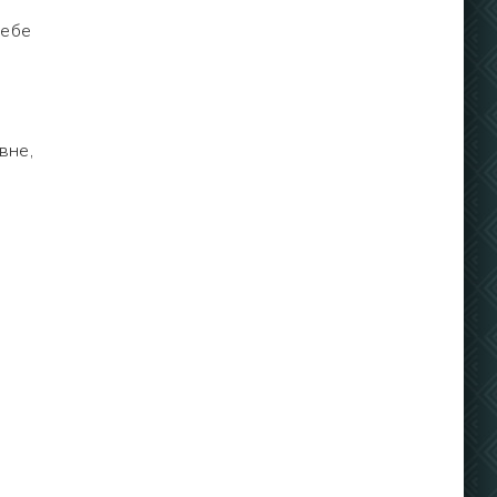
тебе
вне,