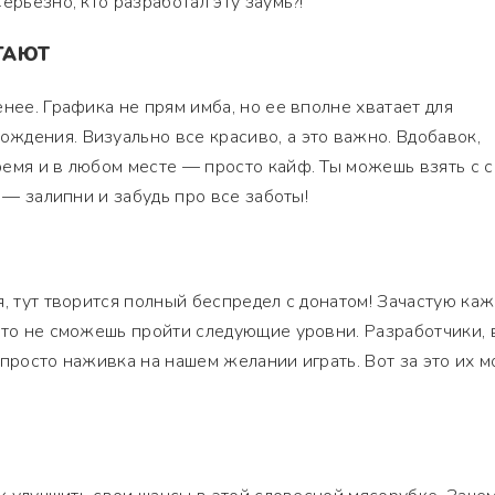
ерьезно, кто разработал эту заумь?!
ГАЮТ
нее. Графика не прям имба, но ее вполне хватает для
дения. Визуально все красиво, а это важно. Вдобавок,
емя и в любом месте — просто кайф. Ты можешь взять с 
у — залипни и забудь про все заботы!
, тут творится полный беспредел с донатом! Зачастую каж
сто не сможешь пройти следующие уровни. Разработчики, 
 а просто наживка на нашем желании играть. Вот за это их 