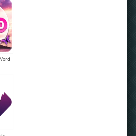
Word
zle