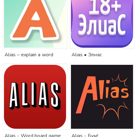
Alias – explain a word
Alias • Элиас
Alias - Word board game
Alias - Бум!