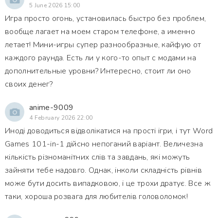
5 June 2026 15:00
Игра просто огонь, установилась быстро без проблем,
вообще лагает на моем старом телефоне, а именно
летает! Мини-игры супер разнообразные, кайфую от
каждого раунда. Есть ли у кого-то опыт с модами на
дополнительные уровни? Интересно, стоит ли оно
своих денег?
anime-9009
4 February 2026 22:00
Иноді доводиться відволікатися на прості ігри, і тут Word
Games 101-in-1 дійсно непоганий варіант. Величезна
кількість різноманітних слів та завдань, які можуть
зайняти тебе надовго. Однак, інколи складність рівнів
може бути досить випадковою, і це трохи дратує. Все ж
таки, хороша розвага для любителів головоломок!