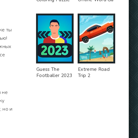
ке ты
ью!
ожных
все
Guess The
Extreme Road
Footballer 2023
Trip 2
и не
ку
, но и