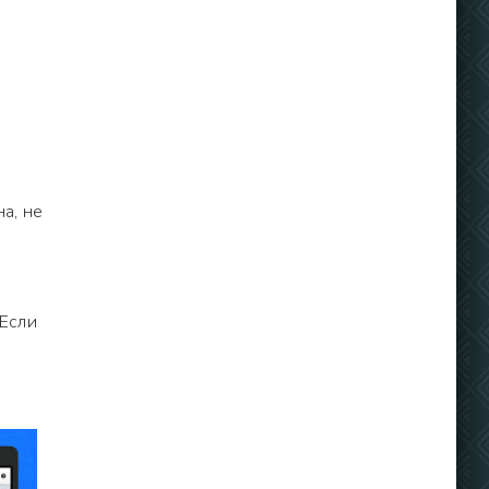
а, не
 Если