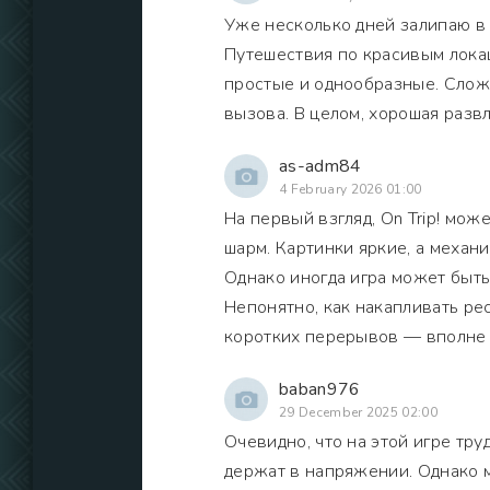
Уже несколько дней залипаю в O
Путешествия по красивым локац
простые и однообразные. Слож
вызова. В целом, хорошая развл
as-adm84
4 February 2026 01:00
На первый взгляд, On Trip! мож
шарм. Картинки яркие, а механ
Однако иногда игра может быть
Непонятно, как накапливать рес
коротких перерывов — вполне 
baban976
29 December 2025 02:00
Очевидно, что на этой игре тр
держат в напряжении. Однако м