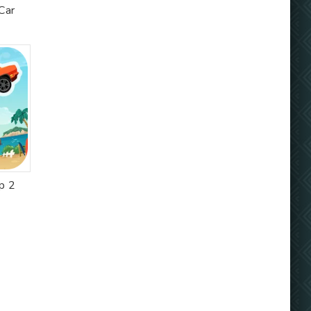
Car
p 2