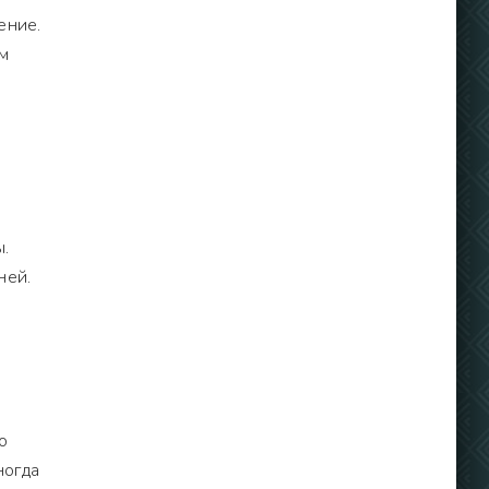
ение.
м
е
.
ней.
о
ногда