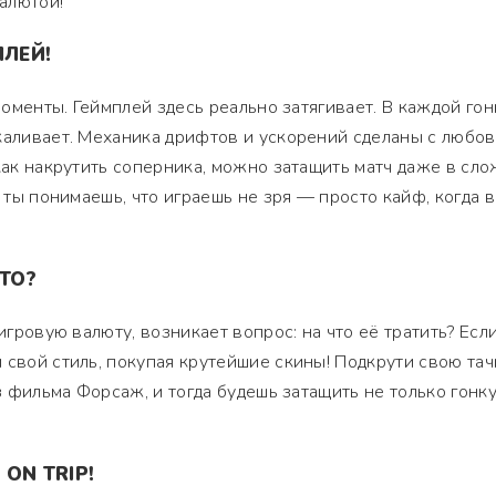
алютой!
ПЛЕЙ!
 моменты. Геймплей здесь реально затягивает. В каждой гон
каливает. Механика дрифтов и ускорений сделаны с любов
 как накрутить соперника, можно затащить матч даже в сл
а ты понимаешь, что играешь не зря — просто кайф, когда 
.
ТО?
 игровую валюту, возникает вопрос: на что её тратить? Есл
 свой стиль, покупая крутейшие скины! Подкрути свою тач
из фильма Форсаж, и тогда будешь затащить не только гонку
ON TRIP!