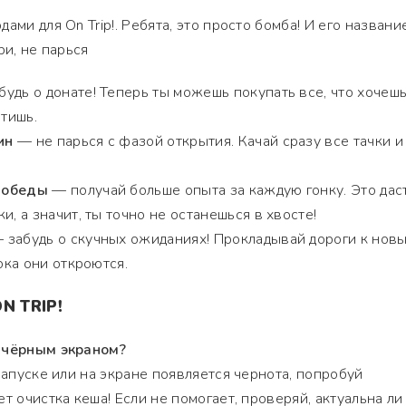
ами для On Trip!. Ребята, это просто бомба! И его названи
ри, не парься
удь о донате! Теперь ты можешь покупать все, что хочешь
атишь.
ин
— не парься с фазой открытия. Качай сразу все тачки и
победы
— получай больше опыта за каждую гонку. Это дас
и, а значит, ты точно не останешься в хвосте!
 забудь о скучных ожиданиях! Прокладывай дороги к нов
пока они откроются.
N TRIP!
и чёрным экраном?
запуске или на экране появляется чернота, попробуй
т очистка кеша! Если не помогает, проверяй, актуальна ли