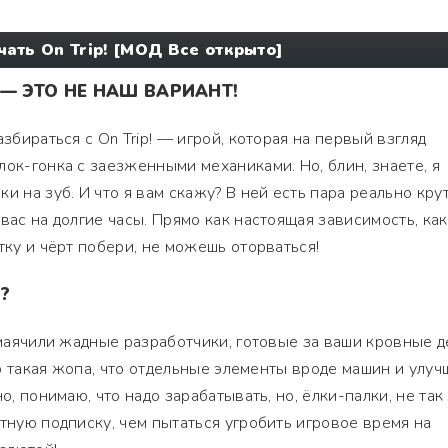
чать On Trip! [МОД Все открыто]
— ЭТО НЕ НАШ ВАРИАНТ!
азбираться с On Trip! — игрой, которая на первый взгляд
лок-гонка с заезженными механиками. Но, блин, знаете, я
и на зуб. И что я вам скажу? В ней есть пара реально кру
вас на долгие часы. Прямо как настоящая зависимость, как
тку и чёрт побери, не можешь оторваться!
?
замаячили жадные разработчики, готовые за ваши кровные д
это такая жопа, что отдельные элементы вроде машин и улу
о, понимаю, что надо зарабатывать, но, ёлки-палки, не так
атную подписку, чем пытаться угробить игровое время на