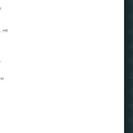
е
, не
т
ым