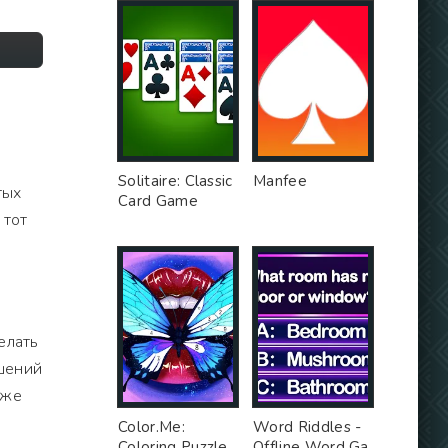
Solitaire: Classic
Manfee
тых
Card Game
 тот
елать
чшений
 же
Color.Me:
Word Riddles -
Coloring Puzzle
Offline Word Ga