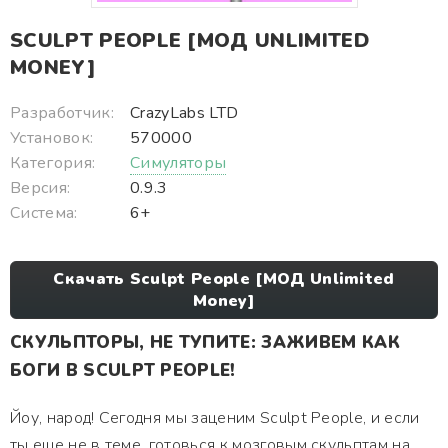
SCULPT PEOPLE [МОД UNLIMITED
MONEY]
Разработчик:
CrazyLabs LTD
Установок:
570000
Категория:
Симуляторы
Версия:
0.9.3
Система:
6+
Скачать Sculpt People [МОД Unlimited
Money]
СКУЛЬПТОРЫ, НЕ ТУПИТЕ: ЗАЖИВЕМ КАК
БОГИ В SCULPT PEOPLE!
Йоу, народ! Сегодня мы заценим Sculpt People, и если
ты еще не в теме, готовься к мозговым скульптам на