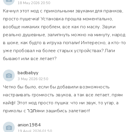
18 May 2026 20:50
Качнул этот мод с прикольными звуками для пранков,
просто пушечка! Установка прошла моментально,
вообще никаких проблем, все как по маслу. Звуки
реально душевные, залипнуть можно на минуту, народ
в шоке, как будто в игруха попали! Интересно, а кто-то
уже пробовал на более старых устройствах? Лаги
бывают или все летает?
badbabyy
3 May 2026 02:50
Четко бы было, если бы добавили возможность
настраивать громкость звуков, а так все летает, прям
кайф! Этот мод просто пушка: что ни звук, то угар, а
приколы с חברями зашибись залетают!
anion1984
19 April 2026 01:50