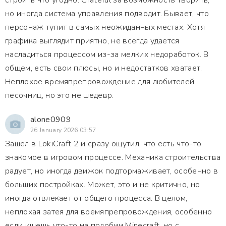
строить что угодно. Grateful за возможность творить,
но иногда система управления подводит. Бывает, что
персонаж тупит в самых неожиданных местах. Хотя
графика выглядит приятно, не всегда удается
насладиться процессом из-за мелких недоработок. В
общем, есть свои плюсы, но и недостатков хватает.
Неплохое времяпрепровождение для любителей
песочниц, но это не шедевр.
alone0909
26 January 2026 03:57
Зашёл в LokiCraft 2 и сразу ощутил, что есть что-то
знакомое в игровом процессе. Механика строительства
радует, но иногда движок подтормаживает, особенно в
больших постройках. Может, это и не критично, но
иногда отвлекает от общего процесса. В целом,
неплохая затея для времяпрепровождения, особенно
если ищешь что-то на подобии Minecraft, но с