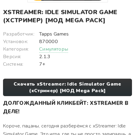
XSTREAMER: IDLE SIMULATOR GAME
(ХСТРИМЕР) [МОД MEGA PACK]
Разработчик:
Tapps Games
Установок:
870000
Категория:
Симуляторы
Версия:
2.1.3
Система:
7+
Скачать xStreamer: Idle Simulator Game
(хСтример) [МОД Mega Pack]
ДОЛГОЖДАННЫЙ КЛИКБЕЙТ: XSTREAMER В
ДЕЛЕ!
Короче, пацаны, сегодня разберёмся с xStreamer: Idle
Simulator Game. Это игра, где ты не просто залипаешь, а