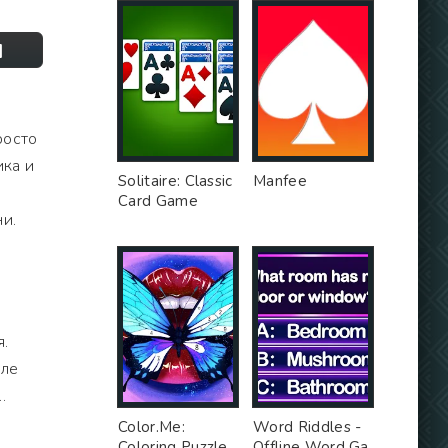
]
росто
ика и
Solitaire: Classic
Manfee
Card Game
ни.
я.
юле
…
Color.Me:
Word Riddles -
Coloring Puzzle
Offline Word Ga