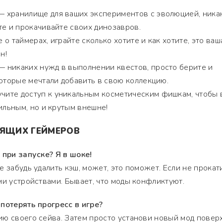
 хранилище для ваших экспериментов с эволюцией, ника
те и прокачивайте своих динозавров.
 о таймерах, играйте сколько хотите и как хотите, это ваш
н!
 никаких нужд в выполнении квестов, просто берите и
которые мечтали добавить в свою коллекцию.
чите доступ к уникальным косметическим фишкам, чтобы 
ильным, но и крутым внешне!
ОЯЩИХ ГЕЙМЕРОВ
 при запуске? Я в шоке!
 забудь удалить кэш, может, это поможет. Если не прокати
ми устройствами. Бывает, что моды конфликтуют.
потерять прогресс в игре?
ю своего сейва. Затем просто установи новый мод повер