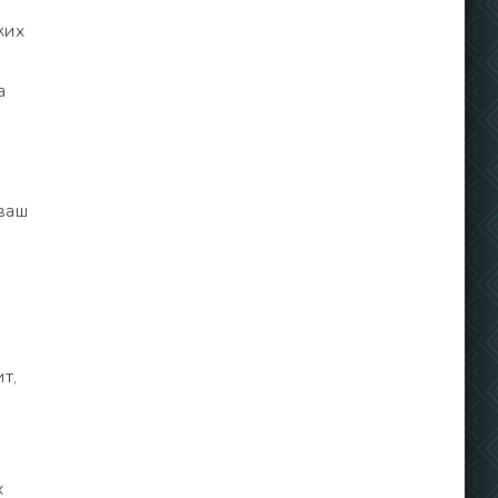
ких
а
ваш
т,
х