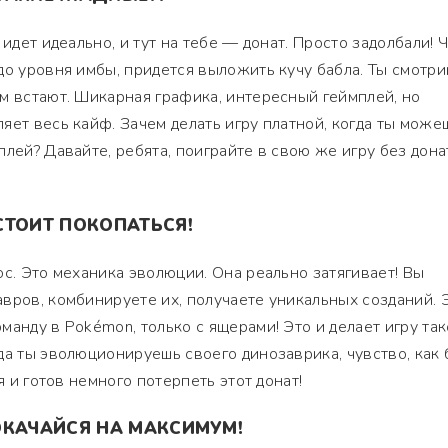
 идет идеально, и тут на тебе — донат. Просто задолбали! 
до уровня имбы, придется выложить кучу бабла. Ты смотри
м встают. Шикарная графика, интересный геймплей, но
яет весь кайф. Зачем делать игру платной, когда ты може
лей? Давайте, ребята, поиграйте в свою же игру без дона
СТОИТ ПОКОПАТЬСЯ!
юс. Это механика эволюции. Она реально затягивает! Вы
вров, комбинируете их, получаете уникальных созданий. 
манду в Pokémon, только с ящерами! Это и делает игру та
да ты эволюционируешь своего динозаврика, чувство, как 
я и готов немного потерпеть этот донат!
ОКАЧАЙСЯ НА МАКСИМУМ!