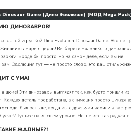
n: Dinosaur Game (Дино Эволюшн) [МОД Mega Pack
ИЮ ДИНОЗАВРОВ!
я с этой игрушкой Dino Evolution: Dinosaur Game. Это не п
выживание в мире ящеров! Вы берете маленького динозавр
варюги. Вроде бы просто, но на самом деле, если вы не
 вам! Эволюция тут — не просто слово, это ваш стиль жиз
ИТ С УМА!
 в шоке! Эти динозавры выглядят так, как будто пришли из
и. Каждая деталь проработана, а анимация просто шикарна
 господи, был раньше, когда мы с друзьями варили в кастр
 ужас? Тут все на высшем уровне! Но, не все так радужно
ТАКИЕ ЖАДНЫЕ?!