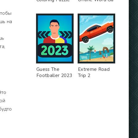
Чтобы
шь на
шь
та,
Guess The
Extreme Road
Footballer 2023
Trip 2
Это
кой
будто