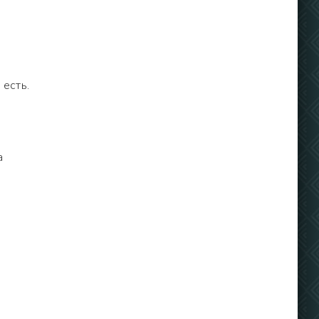
 есть.
а