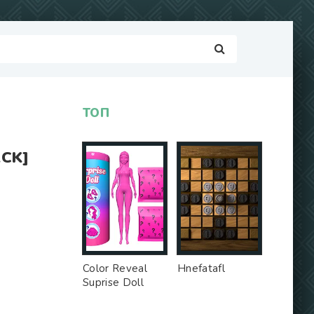
ТОП
CK]
Color Reveal
Hnefatafl
Suprise Doll
Game