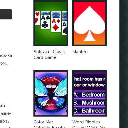
.
Solitaire: Classic
Manfee
рафика
Card Game
м...
ции —
 машин
квозь
Color.Me:
Word Riddles -
Coloring Puzzle
Offline Word Ga