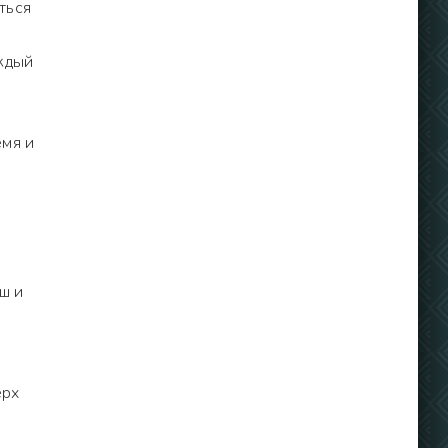
ться
аждый
емя и
ш и
ерх