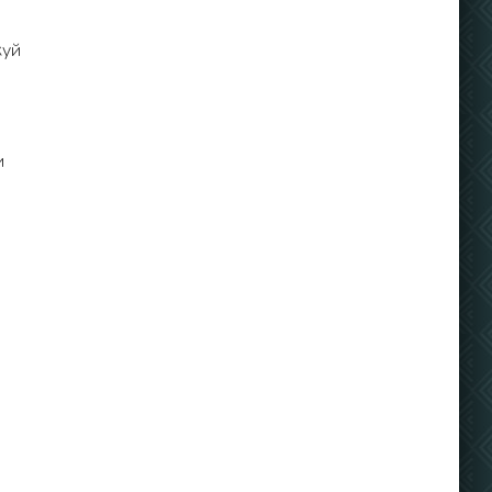
куй
и