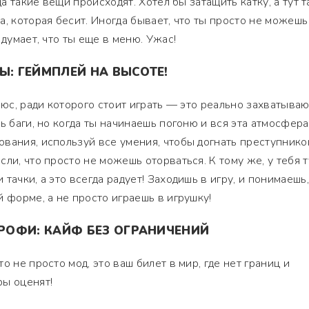
да такие вещи происходят. Хотел бы затащить катку, а тут т
а, которая бесит. Иногда бывает, что ты просто не можешь
 думает, что ты еще в меню. Ужас!
Ы: ГЕЙМПЛЕЙ НА ВЫСОТЕ!
плюс, ради которого стоит играть — это реально захватыва
ь баги, но когда ты начинаешь погоню и вся эта атмосфера
вания, используй все умения, чтобы догнать преступнико
ли, что просто не можешь оторваться. К тому же, у тебя т
тачки, а это всегда радует! Заходишь в игру, и понимаешь,
 форме, а не просто играешь в игрушку!
ОФИ: КАЙФ БЕЗ ОГРАНИЧЕНИЙ
о не просто мод, это ваш билет в мир, где нет границ и
ры оценят!