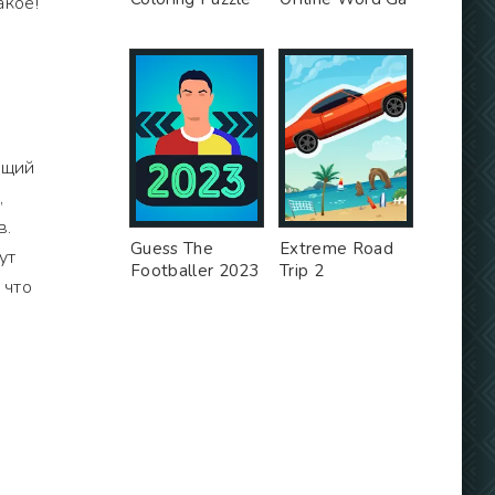
акое!
ющий
,
в.
Guess The
Extreme Road
ут
Footballer 2023
Trip 2
 что