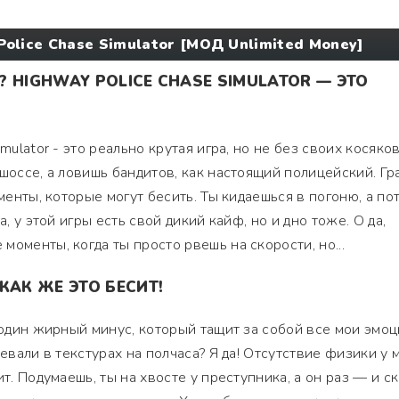
Police Chase Simulator [МОД Unlimited Money]
 HIGHWAY POLICE CHASE SIMULATOR — ЭТО
mulator - это реально крутая игра, но не без своих косяков
 шоссе, а ловишь бандитов, как настоящий полицейский. Г
менты, которые могут бесить. Ты кидаешься в погоню, а пото
а, у этой игры есть свой дикий кайф, но и дно тоже. О да,
оменты, когда ты просто рвешь на скорости, но...
КАК ЖЕ ЭТО БЕСИТ!
ь один жирный минус, который тащит за собой все мои эмо
ревали в текстурах на полчаса? Я да! Отсутствие физики у
ит. Подумаешь, ты на хвосте у преступника, а он раз — и с