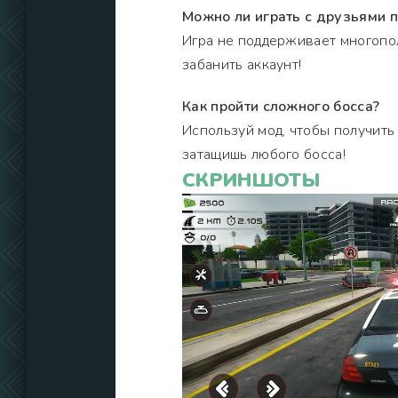
Можно ли играть с друзьями по
Игра не поддерживает многопол
забанить аккаунт!
Как пройти сложного босса?
Используй мод, чтобы получить 
затащишь любого босса!
СКРИНШОТЫ