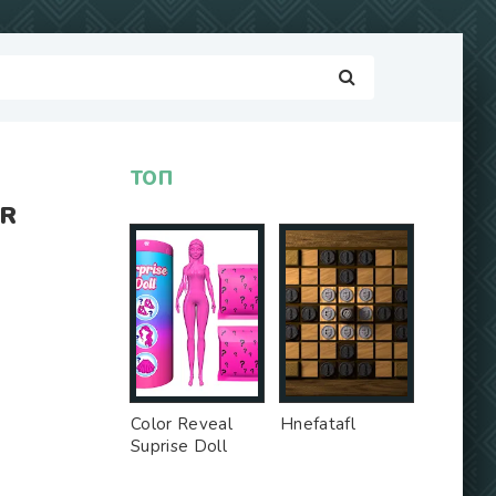
ТОП
OR
Color Reveal
Hnefatafl
Suprise Doll
Game