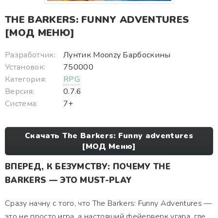
THE BARKERS: FUNNY ADVENTURES
[МОД МЕНЮ]
Разработчик:
Лунтик Moonzy Барбоскины
Установок:
750000
Категория:
RPG
Версия:
0.7.6
Система:
7+
Скачать The Barkers: Funny adventures
[МОД Меню]
ВПЕРЕД, К БЕЗУМСТВУ: ПОЧЕМУ THE
BARKERS — ЭТО MUST-PLAY
Сразу начну с того, что The Barkers: Funny Adventures —
это не просто игра, а настоящий фейерверк угара, где