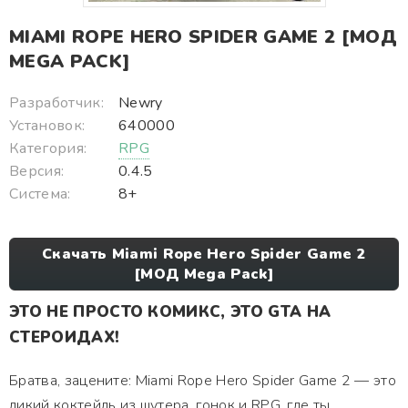
MIAMI ROPE HERO SPIDER GAME 2 [МОД
MEGA PACK]
Разработчик:
Newry
Установок:
640000
Категория:
RPG
Версия:
0.4.5
Система:
8+
Скачать Miami Rope Hero Spider Game 2
[МОД Mega Pack]
ЭТО НЕ ПРОСТО КОМИКС, ЭТО GTA НА
СТЕРОИДАХ!
Братва, зацените: Miami Rope Hero Spider Game 2 — это
дикий коктейль из шутера, гонок и RPG, где ты