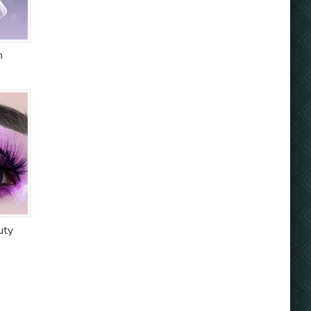
n
uty