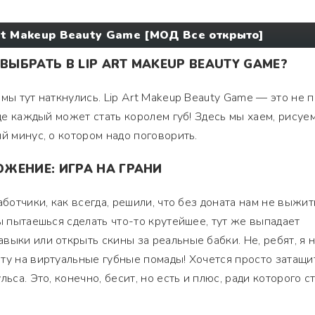
rt Makeup Beauty Game [МОД Все открыто]
 ВЫБРАТЬ В LIP ART MAKEUP BEAUTY GAME?
мы тут наткнулись. Lip Art Makeup Beauty Game — это не 
где каждый может стать королем губ! Здесь мы хаем, рисуе
й минус, о котором надо поговорить.
ЖЕНИЕ: ИГРА НА ГРАНИ
аботчики, как всегда, решили, что без доната нам не выжит
ы пытаешься сделать что-то крутейшее, тут же выпадает
выки или открыть скины за реальные бабки. Не, ребят, я 
ту на виртуальные губные помады! Хочется просто затащит
ьса. Это, конечно, бесит, но есть и плюс, ради которого с