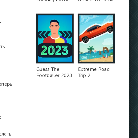
ь
ть.
Guess The
Extreme Road
Footballer 2023
Trip 2
еперь
к
елать