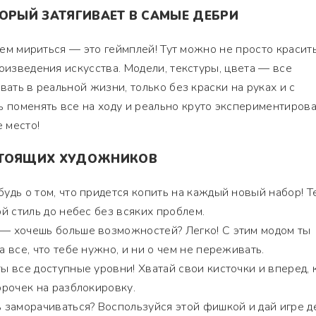
ТОРЫЙ ЗАТЯГИВАЕТ В САМЫЕ ДЕБРИ
всем мириться — это геймплей! Тут можно не просто красит
роизведения искусства. Модели, текстуры, цвета — все
вать в реальной жизни, только без краски на руках и с
поменять все на ходу и реально круто экспериментирова
е место!
СТОЯЩИХ ХУДОЖНИКОВ
удь о том, что придется копить на каждый новый набор! Т
й стиль до небес без всяких проблем.
— хочешь больше возможностей? Легко! С этим модом ты
 все, что тебе нужно, и ни о чем не переживать.
 все доступные уровни! Хватай свои кисточки и вперед, 
рочек на разблокировку.
заморачиваться? Воспользуйся этой фишкой и дай игре д