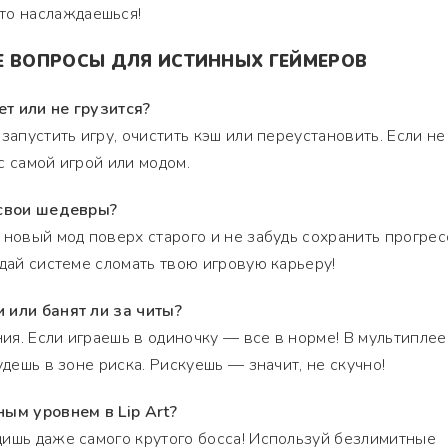
сто наслаждаешься!
Е ВОПРОСЫ ДЛЯ ИСТИННЫХ ГЕЙМЕРОВ
ет или не грузится?
запустить игру, очистить кэш или переустановить. Если не
 с самой игрой или модом.
 свои шедевры?
 новый мод поверх старого и не забудь сохранить прогрес
 дай системе сломать твою игровую карьеру!
 или банят ли за читы?
ния. Если играешь в одиночку — все в норме! В мультипле
удешь в зоне риска. Рискуешь — значит, не скучно!
ным уровнем в Lip Art?
щишь даже самого крутого босса! Используй безлимитные