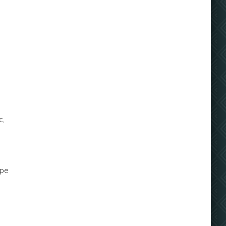
с,
ере