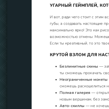
УГАРНЫЙ ГЕЙМПЛЕЙ, КО
И вот, ради чего стоит с этим 
губы, а создавать настоящие п
максимально ярко! Это как рисо
возможностью отмены. Можешь 
Если ты креативный, то это тво
КРУТОЙ ВЗЛОМ ДЛЯ НА
Безлимитные скины
— заб
ты сможешь прокачать сво
Неограниченные монеты
сможешь раскошелиться на
Полная галерея
— открыты
новым вершинам, без замо
Авто-скиллы
— не хочешь 