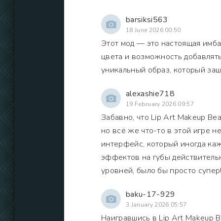
barsiksi563
18 June 2026 00:50
Этот мод — это настоящая имба
цвета и возможность добавлять
уникальный образ, который заш
alexashie718
19 February 2026 09:57
Забавно, что Lip Art Makeup B
но всё же что-то в этой игре 
интерфейс, который иногда ка
эффектов на губы действительн
уровней, было бы просто супер
baku-17-929
3 January 2026 05:57
Наигравшись в Lip Art Makeup B