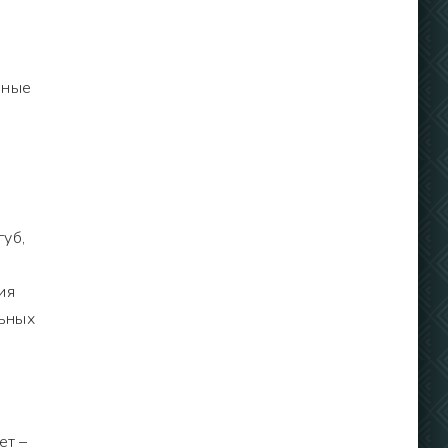
ьные
губ,
ия
льных
ет –