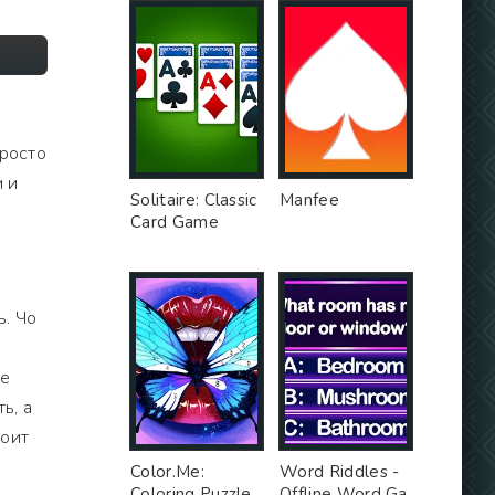
просто
м и
Solitaire: Classic
Manfee
Card Game
ь. Чо
не
ь, а
тоит
Color.Me:
Word Riddles -
Coloring Puzzle
Offline Word Ga