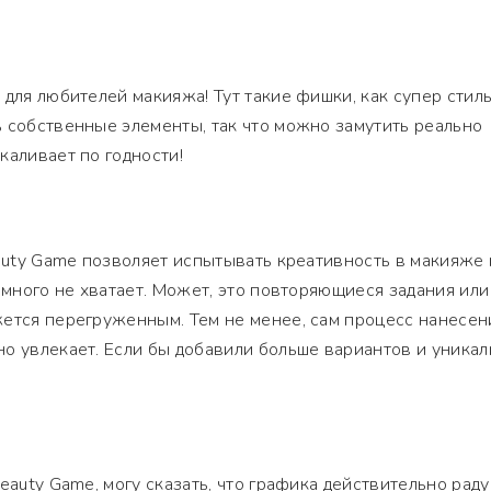
 для любителей макияжа! Тут такие фишки, как супер стил
 собственные элементы, так что можно замутить реально
каливает по годности!
eauty Game позволяет испытывать креативность в макияже 
немного не хватает. Может, это повторяющиеся задания или
жется перегруженным. Тем не менее, сам процесс нанесен
о увлекает. Если бы добавили больше вариантов и уника
!
eauty Game, могу сказать, что графика действительно раду