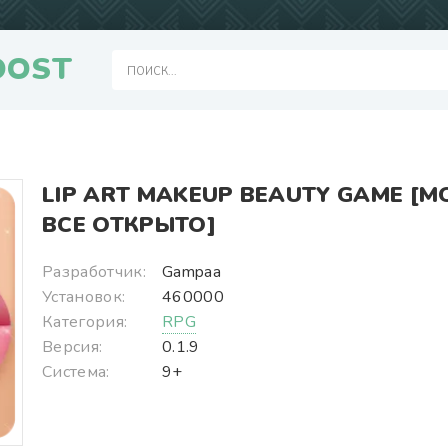
OOST
LIP ART MAKEUP BEAUTY GAME [М
ВСЕ ОТКРЫТО]
Разработчик:
Gampaa
Установок:
460000
Категория:
RPG
Версия:
0.1.9
Система:
9+