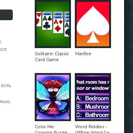
,
ост,
Solitaire: Classic
Manfee
Card Game
 есть
лохо,
Color.Me:
Word Riddles -
Coloring Puzzle
Offline Word Ga