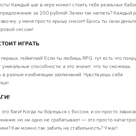
есть! Каждый шаг в игре может стоить тебе реальных бабо
предложение за 200 рублей! Зачем так наглеть? Каждый р
авочку, у меня просто крышу сносит! Брось ты свои деньги
гровой сессии!
СТОИТ ИГРАТЬ
первых, геймплей! Если ты любишь RPG, тут есть что покру
уникальные способности, а это значит, что ты сможешь
ь в разные комбинации заклинаний. Чувствуешь себя
тье!
АГИ!
к это баги! Когда ты борешься с боссом, и он просто зависа
инания, но ни одно не срабатывает — это просто катастро
ики? Как можно так забить на стабильность? Ужас!