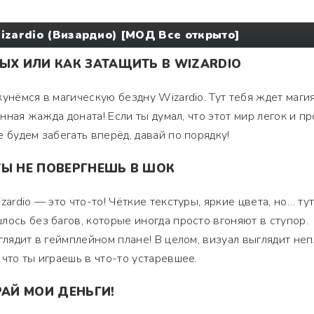
izardio (Визардио) [МОД Все открыто]
ЫХ ИЛИ КАК ЗАТАЩИТЬ В WIZARDIO
унёмся в магическую бездну Wizardio. Тут тебя ждет магия
онная жажда доната! Если ты думал, что этот мир легок и пр
 будем забегать вперёд, давай по порядку!
ТЫ НЕ ПОВЕРГНЕШЬ В ШОК
ardio — это что-то! Чёткие текстуры, яркие цвета, но… тут
лось без багов, которые иногда просто вгоняют в ступор.
глядит в геймплейном плане! В целом, визуал выглядит неп
что ты играешь в что-то устаревшее.
РАЙ МОИ ДЕНЬГИ!