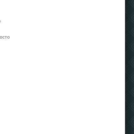
а
росто