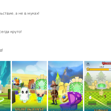
ьствие, а не в муках!
сегда круто!
д!