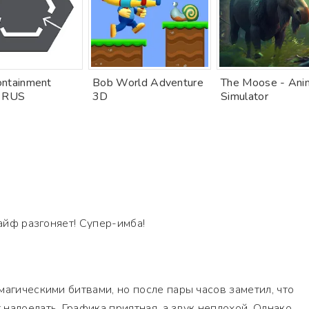
ntainment
Bob World Adventure
The Moose - Ani
h RUS
3D
Simulator
кайф разгоняет! Супер-имба!
магическими битвами, но после пары часов заметил, что
надоедать. Графика приятная, а звук неплохой. Однако,