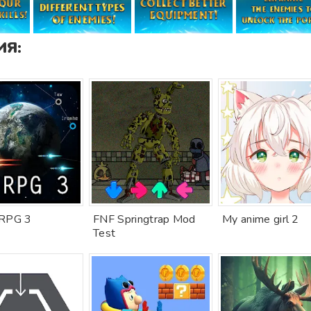
Я:
 RPG 3
FNF Springtrap Mod
My anime girl 2
Test