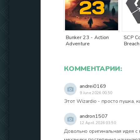
Bunker 23 - Action
SCP Co
Adventure
Breac
КОММЕНТАРИИ:
andrei0169
9 June 2026 00:50
Этот Wizardio - просто пушка, 
andron1507
12 April 2026 03:50
Довольно оригинальная идея с 
механики постепенно начинают 