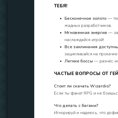
ТЕБЯ!
Бесконечное золото
— теп
жадных разработчиков.
Мгновенная энергия
— заб
наслаждайся игрой!
Все заклинания доступн
зацикливайся на прокачке
Легкие боссы
— разнёс их 
ЧАСТЫЕ ВОПРОСЫ ОТ ГЕЙ
Стоит ли скачать Wizardio?
Если ты фанат RPG и не боишься
Что делать с багами?
Игнорируй и надеюсь, что дофи