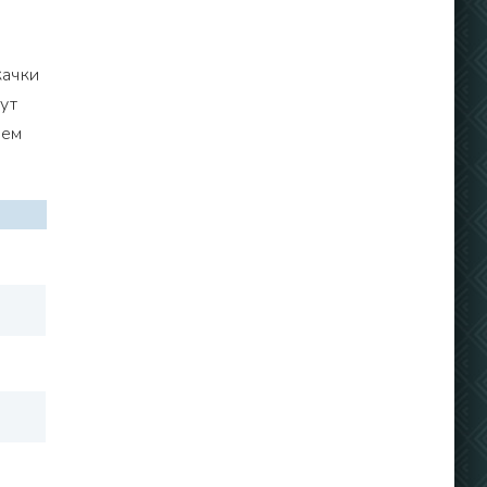
качки
ут
рем