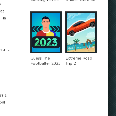
к.
аз,
 на
тить.
Guess The
Extreme Road
Footballer 2023
Trip 2
ет в
фа!